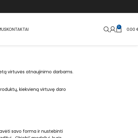
0
MUS
KONTAKTAI
0.00
udžetą virtuvės atnaujinimo darbams.
 produktų, kiekvieną virtuvę daro
žavėti savo forma ir nustebinti