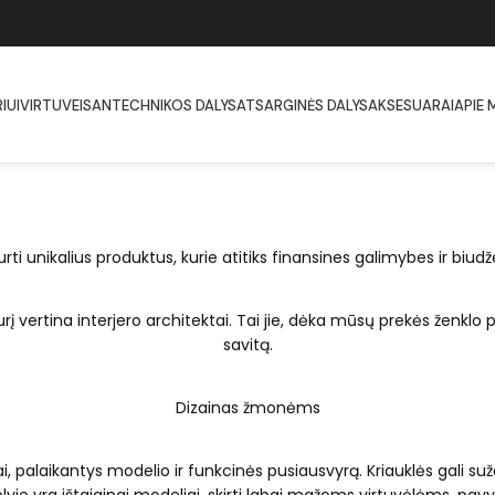
IUI
VIRTUVEI
SANTECHNIKOS DALYS
ATSARGINĖS DALYS
AKSESUARAI
APIE 
rti unikalius produktus, kurie atitiks finansines galimybes ir bi
urį vertina interjero architektai. Tai jie, dėka mūsų prekės ženklo
savitą.
Dizainas
žmonėms
i, palaikantys modelio ir funkcinės pusiausvyrą. Kriauklės gali su