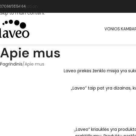
Skip to navigation
37066555444
Skip to main content
VONIOS KAMBAR
Apie mus
Pagrindinis
Apie mus
Laveo
prekės ženklo misija yra suku
„Laveo“ taip pat yra dizainas, k
„Laveo“ kriauklės yra produkta