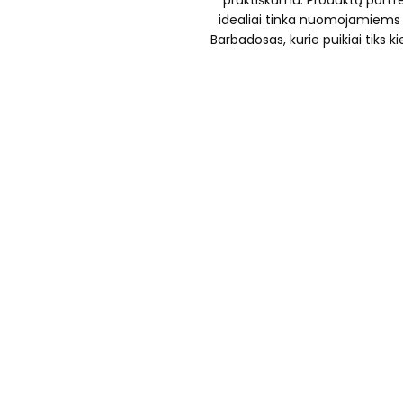
praktiškumu. Produktų portfel
idealiai tinka nuomojamiems b
Barbadosas, kurie puikiai tiks 