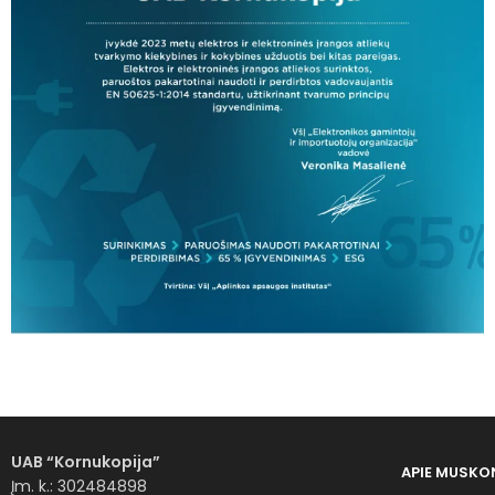
UAB “Kornukopija”
APIE MUS
KO
Įm. k.: 302484898