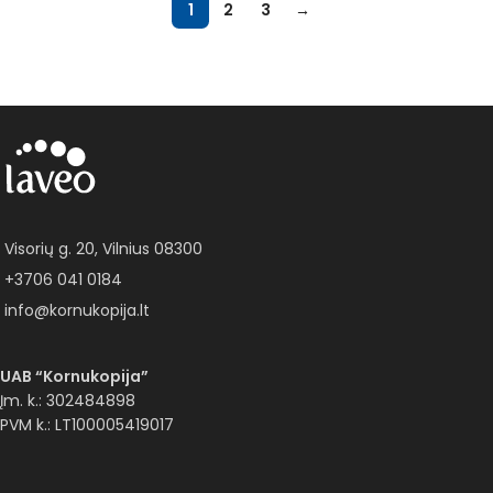
1
2
3
→
Visorių g. 20, Vilnius 08300
+3706 041 0184
info@kornukopija.lt
UAB “Kornukopija”
Įm. k.: 302484898
PVM k.: LT100005419017