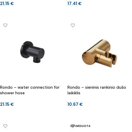
21.15
€
17.41
€
Į KREPŠELĮ
DAUGIAU
Rondo – water connection for
Rondo – sieninis rankinio dušo
shower hose
laikiklis
21.15
€
10.67
€
Į KREPŠELĮ
Į KREPŠELĮ
IŠPARDUOTA