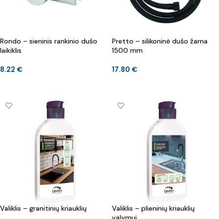
Rondo – sieninis rankinio dušo
Pretto – silikoninė dušo žarna
laikiklis
1500 mm
8.22
€
17.80
€
Į KREPŠELĮ
Į KREPŠELĮ
Valiklis – granitinių kriauklių
Valiklis – plieninių kriauklių
valymui