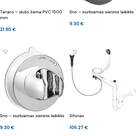
Tanaro – dušo žarna PVC 1500
Sno – siurbiamas sieninis laikiklis
mm
9.30
€
21.90
€
Į KREPŠELĮ
Į KREPŠELĮ
Sno – siurbiamas sieninis laikiklis
Sifonas
9.30
€
105.27
€
Į KREPŠELĮ
Į KREPŠELĮ