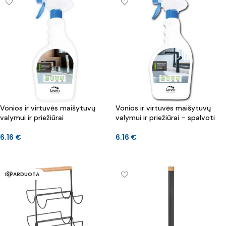
Vonios ir virtuvės maišytuvų
Vonios ir virtuvės maišytuvų
valymui ir priežiūrai
valymui ir priežiūrai – spalvoti
6.16
€
6.16
€
Į KREPŠELĮ
Į KREPŠELĮ
IŠPARDUOTA