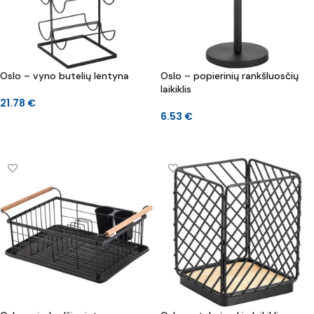
Oslo – vyno butelių lentyna
Oslo – popierinių rankšluosčių
laikiklis
21.78
€
6.53
€
DAUGIAU
Į KREPŠELĮ