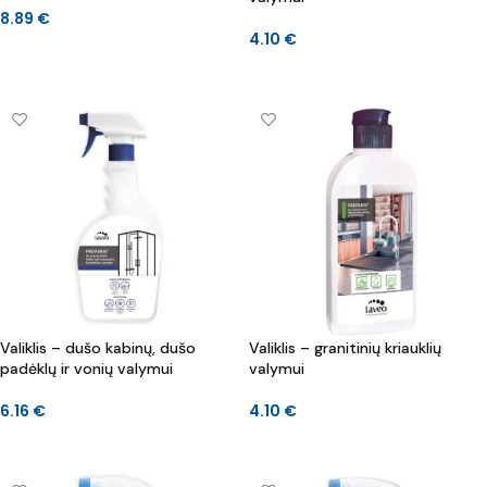
8.89
€
4.10
€
Į KREPŠELĮ
Į KREPŠELĮ
Valiklis – dušo kabinų, dušo
Valiklis – granitinių kriauklių
padėklų ir vonių valymui
valymui
6.16
€
4.10
€
Į KREPŠELĮ
Į KREPŠELĮ