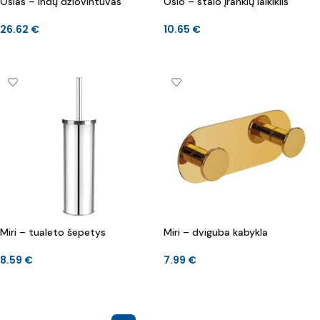
Oslas – indų džiovintuvas
Oslo – stalo įrankių laikiklis
26.62
€
10.65
€
Į KREPŠELĮ
Į KREPŠELĮ
Miri – tualeto šepetys
Miri – dviguba kabykla
8.59
€
7.99
€
Į KREPŠELĮ
Į KREPŠELĮ