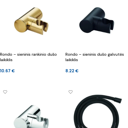
Rondo – sieninis rankinio dušo
Rondo – sieninis dušo galvutės
laikiklis
laikiklis
10.67
€
8.22
€
Į KREPŠELĮ
DAUGIAU