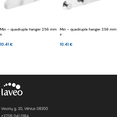
Miri – quadruple hanger 256 mm
Miri – quadruple hanger 256 mm
x
x
10.41
€
10.41
€
Į KREPŠELĮ
Į KREPŠELĮ
Visorių g. 20, Vilnius 08300
+3706 041 0184