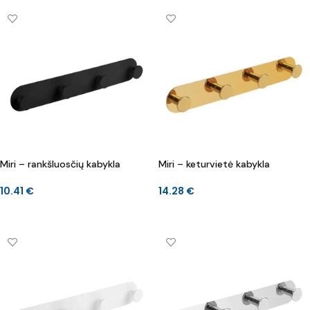
Miri – rankšluosčių kabykla
Miri – keturvietė kabykla
10.41
€
14.28
€
Į KREPŠELĮ
Į KREPŠELĮ