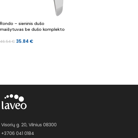
Rondo – sieninis dušo
maišytuvas be dušo komplekto
35.84
€
46.54
€
Į KREPŠELĮ
Visorių g. 20, Vilnius 08300
+3706 041 0184