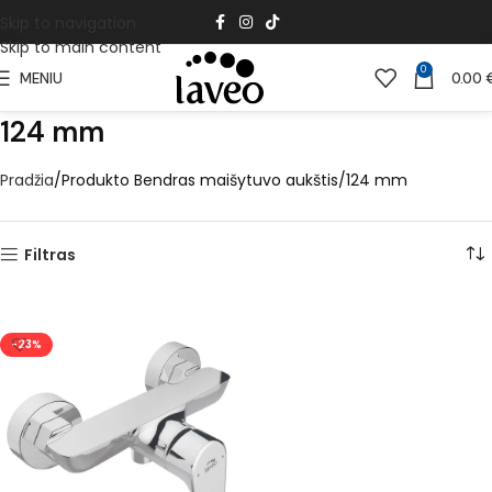
Skip to navigation
Skip to main content
0
MENIU
0.00
124 mm
Pradžia
Produkto Bendras maišytuvo aukštis
124 mm
Filtras
-23%