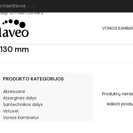
Skip to navigation
37066555444
Skip to main content
VONIOS KAMBAR
130 mm
PRODUKTO KATEGORIJOS
Aksesuarai
Produktų neras
Atsarginės dalys
Santechnikos dalys
Virtuvei
Vonios Kambariui