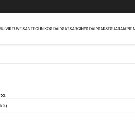
IUI
VIRTUVEI
SANTECHNIKOS DALYS
ATSARGINĖS DALYS
AKSESUARAI
APIE 
ta.