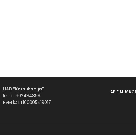
UAB “Kornukopija”
APIE MUS
KO
Įm. k.: 302484898
PVM k.: LT100005419017