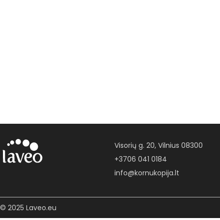
Visorių g. 20, Vilnius 08300
+3706 041 0184
info@kornukopija.lt
© 2025 Laveo.eu