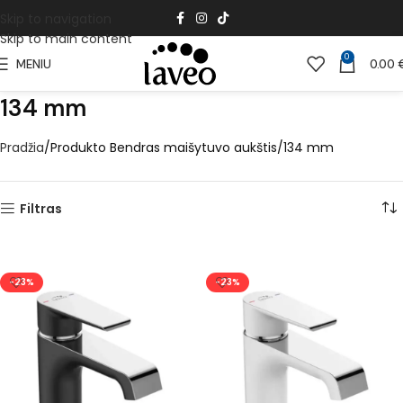
Skip to navigation
Skip to main content
0
MENIU
0.00
134 mm
Pradžia
Produkto Bendras maišytuvo aukštis
134 mm
Filtras
-23%
-23%