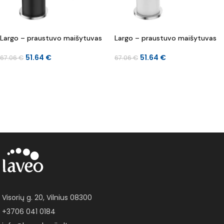
Largo – praustuvo maišytuvas
Largo – praustuvo maišytuvas
51.64
€
51.64
€
67.06
€
67.06
€
Į KREPŠELĮ
Į KREPŠELĮ
Visorių g. 20, Vilnius 08300
+3706 041 0184