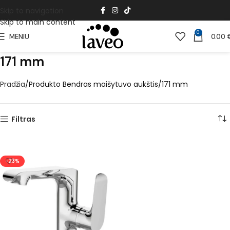
Skip to navigation
Skip to main content
0
MENIU
0.00
171 mm
Pradžia
Produkto Bendras maišytuvo aukštis
171 mm
Filtras
-23%