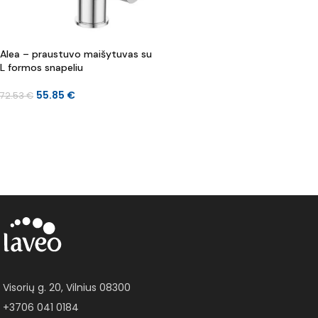
Alea – praustuvo maišytuvas su
L formos snapeliu
55.85
€
72.53
€
Į KREPŠELĮ
Visorių g. 20, Vilnius 08300
+3706 041 0184