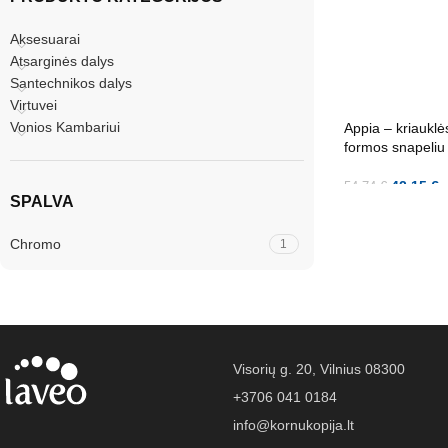
Aksesuarai
Atsarginės dalys
Santechnikos dalys
Virtuvei
Vonios Kambariui
Appia – kriaukl
formos snapeliu
42.15
€
54.74
€
SPALVA
Chromo
1
Visorių g. 20, Vilnius 08300
+3706 041 0184
info@kornukopija.lt