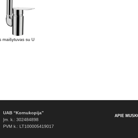
ės maišytuvas su U
UAB “Kornukopija”
APIE MUS
K
Įm. k.: 302484898
PVM k.: LT100005419017