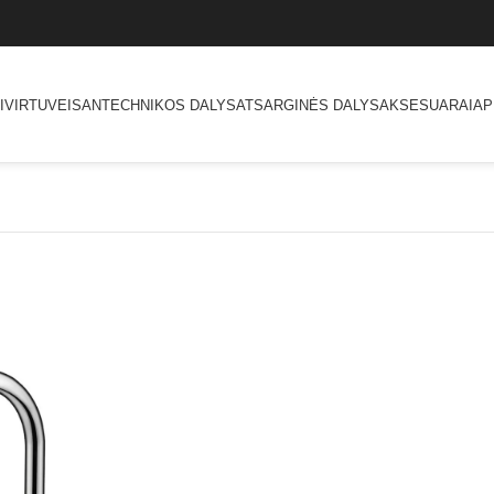
I
VIRTUVEI
SANTECHNIKOS DALYS
ATSARGINĖS DALYS
AKSESUARAI
AP