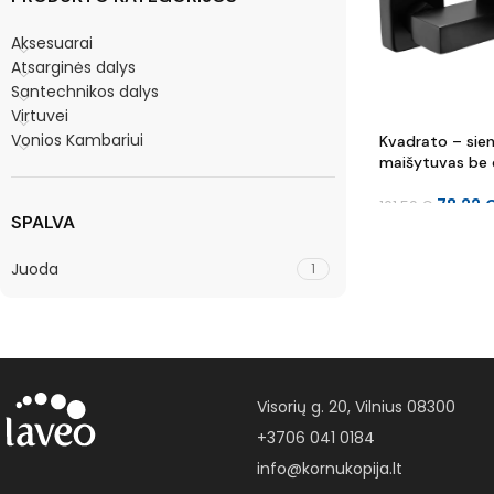
Aksesuarai
Atsarginės dalys
Santechnikos dalys
Virtuvei
Vonios Kambariui
Kvadrato – sien
maišytuvas be
78.22
101.59
€
SPALVA
Juoda
1
Visorių g. 20, Vilnius 08300
+3706 041 0184
info@kornukopija.lt