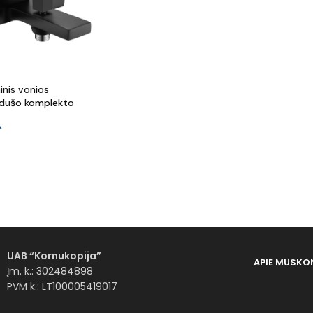
inis vonios
 dušo komplekto
€
UAB “Kornukopija”
APIE MUS
KO
Įm. k.: 302484898
PVM k.: LT100005419017