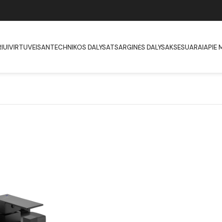
IUI
VIRTUVEI
SANTECHNIKOS DALYS
ATSARGINĖS DALYS
AKSESUARAI
APIE 