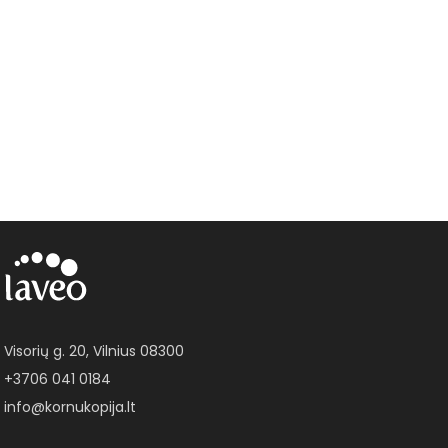
Visorių g. 20, Vilnius 08300
+3706 041 0184
info@kornukopija.lt