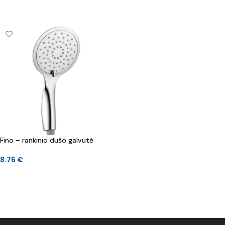
Į KREPŠELĮ
DAUGIAU
Fino – rankinio dušo galvutė
8.76
€
Į KREPŠELĮ