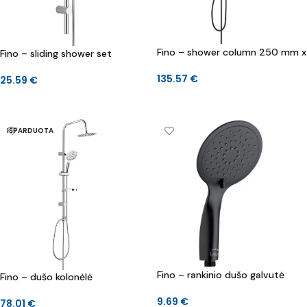
Fino – shower column 250 mm x
Fino – sliding shower set
135.57
€
25.59
€
Į KREPŠELĮ
Į KREPŠELĮ
IŠPARDUOTA
Fino – rankinio dušo galvutė
Fino – dušo kolonėlė
9.69
€
78.01
€