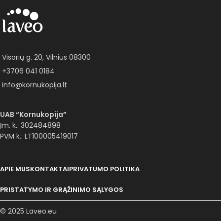
Visorių g. 20, Vilnius 08300
+3706 041 0184
info@kornukopija.lt
UAB “Kornukopija”
Įm. k.: 302484898
PVM k.: LT100005419017
APIE MUS
KONTAKTAI
PRIVATUMO POLITIKA
PRISTATYMO IR GRĄŽINIMO SĄLYGOS
© 2025 Laveo.eu