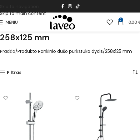
Skip to navigation
Skip to main content
0
MENIU
0.00
258x125 mm
Pradžia
Produkto Rankinio dušo purkštuko dydis
258x125 mm
Filtras