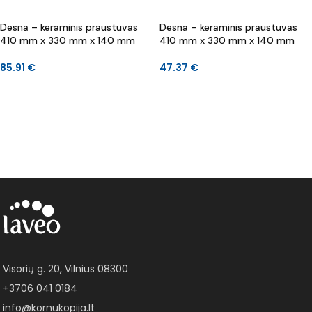
Desna – keraminis praustuvas
Desna – keraminis praustuvas
410 mm x 330 mm x 140 mm
410 mm x 330 mm x 140 mm
85.91
€
47.37
€
Į KREPŠELĮ
Į KREPŠELĮ
Visorių g. 20, Vilnius 08300
+3706 041 0184
info@kornukopija.lt