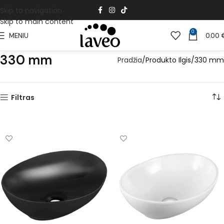
Skip to navigation
Skip to main content
0
MENIU
0.00
330 mm
Pradžia
Produkto Ilgis
330 mm
Filtras