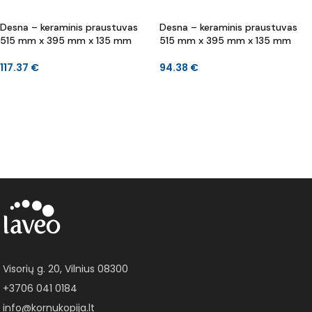
Desna – keraminis praustuvas
Desna – keraminis praustuvas
515 mm x 395 mm x 135 mm
515 mm x 395 mm x 135 mm
117.37
€
94.38
€
Į KREPŠELĮ
DAUGIAU
Visorių g. 20, Vilnius 08300
+3706 041 0184
info@kornukopija.lt