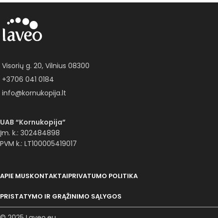
Visorių g. 20, Vilnius 08300
+3706 041 0184
info@kornukopija.lt
UAB “Kornukopija”
Įm. k.: 302484898
PVM k.: LT100005419017
APIE MUS
KONTAKTAI
PRIVATUMO POLITIKA
PRISTATYMO IR GRĄŽINIMO SĄLYGOS
© 2025 Laveo.eu