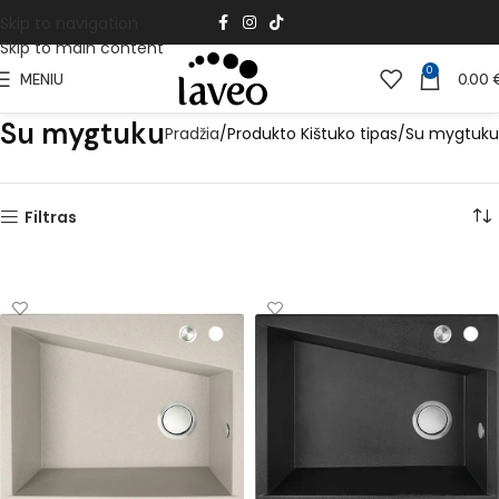
Skip to navigation
Skip to main content
0
MENIU
0.00
Su mygtuku
Pradžia
Produkto Kištuko tipas
Su mygtuku
Filtras