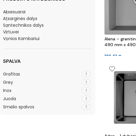
Aksesuarai
Atsarginės dalys
Santechnikos dalys
Virtuvei
Vonios Kambariui
Alena – granitin
490 mm x 490
126.61
€
SPALVA
Grafitas
1
Grey
1
Inox
1
Juoda
1
Smėlio spalvos
1