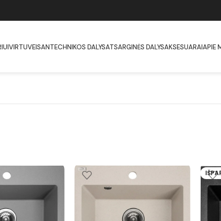
IUI
VIRTUVEI
SANTECHNIKOS DALYS
ATSARGINĖS DALYS
AKSESUARAI
APIE 
IŠP