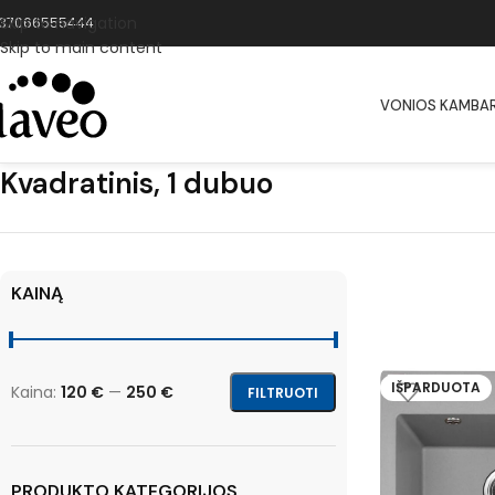
Skip to navigation
37066555444
Skip to main content
VONIOS KAMBAR
Kvadratinis, 1 dubuo
KAINĄ
IŠPARDUOTA
Kaina:
120 €
—
250 €
FILTRUOTI
PRODUKTO KATEGORIJOS