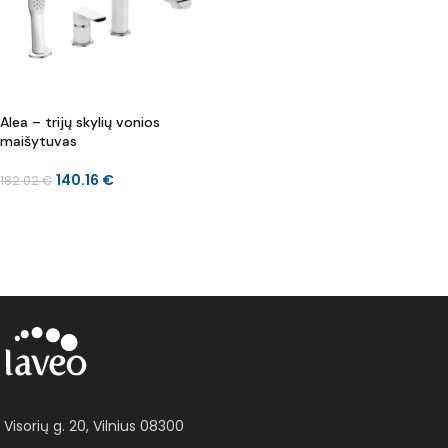
Alea – trijų skylių vonios
maišytuvas
140.16
€
182.02
€
Į KREPŠELĮ
Visorių g. 20, Vilnius 08300