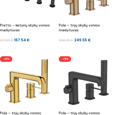
Pretto – keturių skylių vonios
Pola – trijų skylių vonios
maišytuvas
maišytuvas
167.54
€
249.55
€
217.59
€
324.09
€
Į KREPŠELĮ
Į KREPŠELĮ
-23%
-23%
Pola – trijų skylių vonios
Pola – trijų skylių vonios