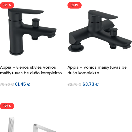
-23%
-23%
Appia – vienos skylės vonios
Appia – vonios maišytuvas be
maišytuvas be dušo komplekto
dušo komplekto
61.45
€
63.73
€
79.80
€
82.76
€
Į KREPŠELĮ
Į KREPŠELĮ
-23%