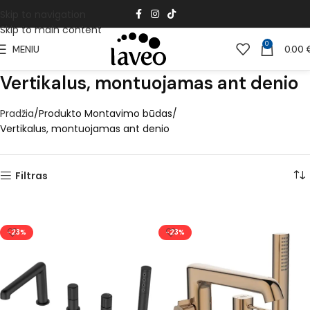
Skip to navigation
Skip to main content
0
MENIU
0.00
Vertikalus, montuojamas ant denio
Pradžia
Produkto Montavimo būdas
Vertikalus, montuojamas ant denio
Filtras
-23%
-23%