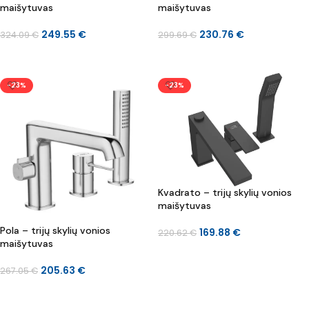
maišytuvas
maišytuvas
249.55
€
230.76
€
324.09
€
299.69
€
Į KREPŠELĮ
Į KREPŠELĮ
-23%
-23%
Kvadrato – trijų skylių vonios
maišytuvas
Pola – trijų skylių vonios
169.88
€
220.62
€
maišytuvas
Į KREPŠELĮ
205.63
€
267.05
€
Į KREPŠELĮ