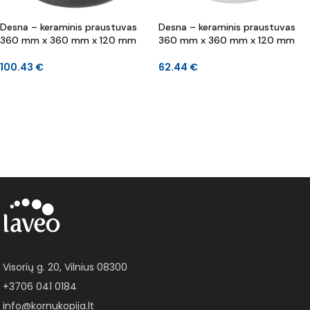
Desna – keraminis praustuvas
Desna – keraminis praustuvas
360 mm x 360 mm x 120 mm
360 mm x 360 mm x 120 mm
100.43
€
62.44
€
Į KREPŠELĮ
Į KREPŠELĮ
Visorių g. 20, Vilnius 08300
+3706 041 0184
info@kornukopija.lt