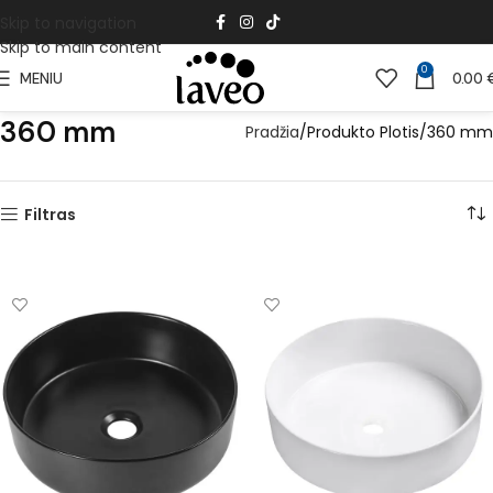
Skip to navigation
Skip to main content
0
MENIU
0.00
360 mm
Pradžia
Produkto Plotis
360 mm
Filtras