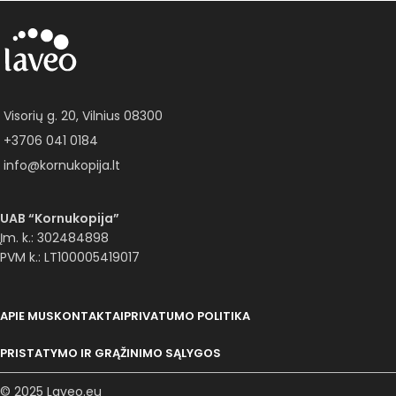
Visorių g. 20, Vilnius 08300
+3706 041 0184
info@kornukopija.lt
UAB “Kornukopija”
Įm. k.: 302484898
PVM k.: LT100005419017
APIE MUS
KONTAKTAI
PRIVATUMO POLITIKA
PRISTATYMO IR GRĄŽINIMO SĄLYGOS
© 2025 Laveo.eu