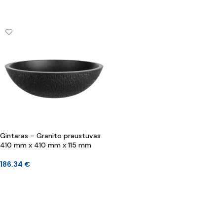
DAUGIAU
DAUGIAU
Gintaras – Granito praustuvas
410 mm x 410 mm x 115 mm
186.34
€
Į KREPŠELĮ