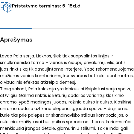
Pristatymo terminas: 5-15d.d.
Aprašymas
Laveo Pola serija. Lieknos, šiek tiek suapvalintos linijos ir
smulkmeniška forma – vienas iš čiaupų privalumų, viliojantis
juos rinktis ką tik atnaujintame interjere. Ypač rekomenduojama
mažiems vonios kambariams, kur svarbus bet koks centimetras,
o vizualinis efektas atkreipia dėmesį.
Tiesą sakant, Pola kolekcija yra labiausiai išsiplėtusi serija spalvų
atžvilgiu. Galima rinktis iš keturių apdailos variantų: klasikinio
chromo, ypač madingos juodos, rožinio aukso ir aukso. Klasikinė
chromo apdaila užtikrina eleganciją, juoda spalva – drąsiems,
kurie tiks prie palėpės ar skandinaviško stiliaus kompozicijos, o
auksiniai maišytuvai bus puikus sprendimas tiems, kuriems rūpi
menkiausia įrangos detalė. glamūriniu stiliumi. Tokie indai gali