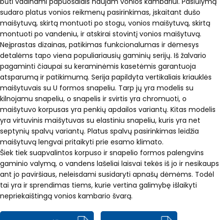
būti vadinami papuošalais naujam vonios kambariui. Pasiūlymą
sudaro platus vonios reikmenų pasirinkimas, įskaitant dušo
maišytuvą, skirtą montuoti po stogu, vonios maišytuvą, skirtą
montuoti po vandeniu, ir atskirai stovintį vonios maišytuvą.
Neįprastas dizainas, patikimas funkcionalumas ir dėmesys
detalėms tapo viena populiariausių gaminių serijų. Iš žalvario
pagaminti čiaupai su keraminėmis kasetėmis garantuoja
atsparumą ir patikimumą. Serija papildyta vertikaliais kriauklės
maišytuvais su U formos snapeliu. Tarp jų yra modelis su
kilnojamu snapeliu, o snapelis ir svirtis yra chromuoti, o
maišytuvo korpusas yra penkių apdailos variantų. Kitas modelis
yra virtuvinis maišytuvas su elastiniu snapeliu, kuris yra net
septynių spalvų variantų. Platus spalvų pasirinkimas leidžia
maišytuvą lengvai pritaikyti prie esamo klimato.
Šiek tiek suapvalintos korpuso ir snapelio formos palengvins
gaminio valymą, o vandens lašeliai laisvai tekės iš jo ir nesikaups
ant jo paviršiaus, neleisdami susidaryti apnašų dėmėms. Todėl
tai yra ir sprendimas tiems, kurie vertina galimybę išlaikyti
nepriekaištingą vonios kambario švarą.