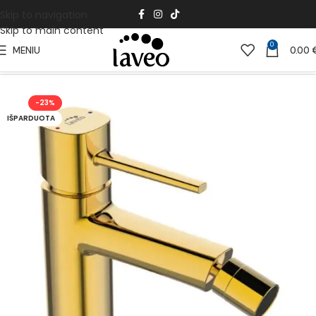
Skip to navigation
Skip to main content
0
MENIU
0.00
Pradžia
Vonios Kambariui
Vonios maišytuvai
-23%
IŠPARDUOTA