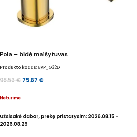
Pola – bidė maišytuvas
Produkto kodas:
BAP_G32D
98.53
€
75.87
€
Neturime
Užsisakė dabar, prekę pristatysim: 2026.08.15 -
2026.08.25