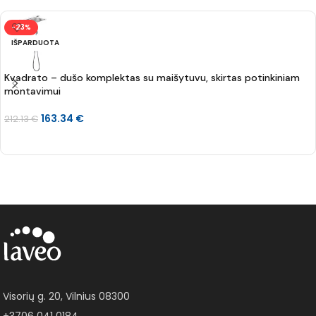
-23%
IŠPARDUOTA
Kvadrato – dušo komplektas su maišytuvu, skirtas potinkiniam
montavimui
163.34
€
212.13
€
DAUGIAU
Visorių g. 20, Vilnius 08300