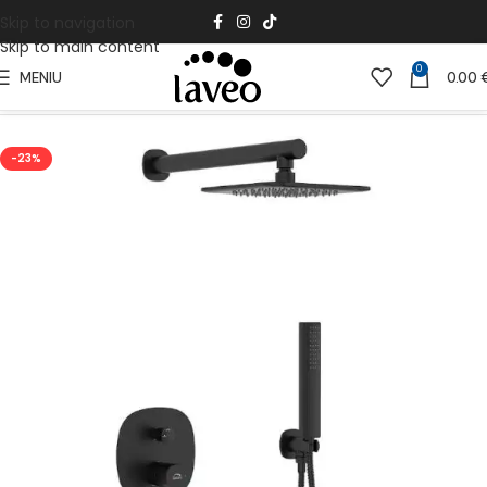
Skip to navigation
Skip to main content
0
MENIU
0.00
Pradžia
Vonios Kambariui
Vonios maišytuvai
-23%