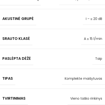
AKUSTINĖ GRUPĖ
I – ≤ 20 dB
SRAUTO KLASĖ
A ≤ 15 l/min
PASLĖPTA DĖŽĖ
Taip
TIPAS
Komplekte maišytuvas
TVIRTINIMAS
Vieno taško rinkinys