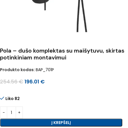
Pola – dušo komplektas su maišytuvu, skirtas
potinkiniam montavimui
Produkto kodas:
BAP_701P
254.56
€
196.01
€
Liko 82
Į KREPŠELĮ