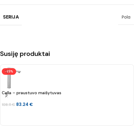
SERIJA
Pola
Susiję produktai
-23%
Calla – praustuvo maišytuvas
83.24
€
108.11
€
Į KREPŠELĮ