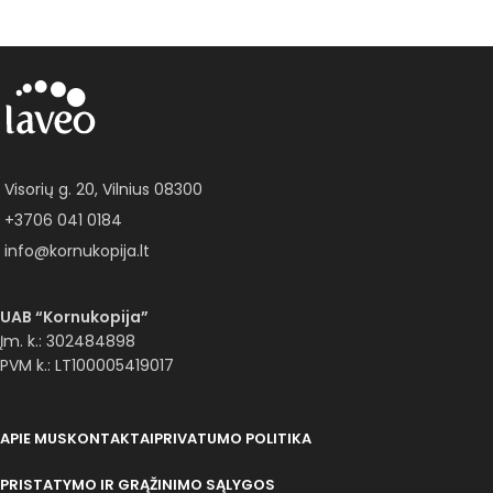
Visorių g. 20, Vilnius 08300
+3706 041 0184
info@kornukopija.lt
UAB “Kornukopija”
Įm. k.: 302484898
PVM k.: LT100005419017
APIE MUS
KONTAKTAI
PRIVATUMO POLITIKA
PRISTATYMO IR GRĄŽINIMO SĄLYGOS