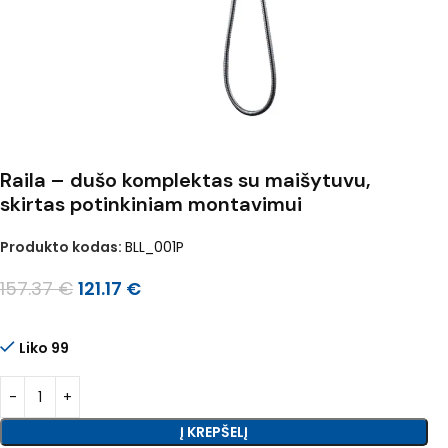
Raila – dušo komplektas su maišytuvu,
skirtas potinkiniam montavimui
Produkto kodas:
BLL_001P
157.37
€
121.17
€
Liko 99
Į KREPŠELĮ