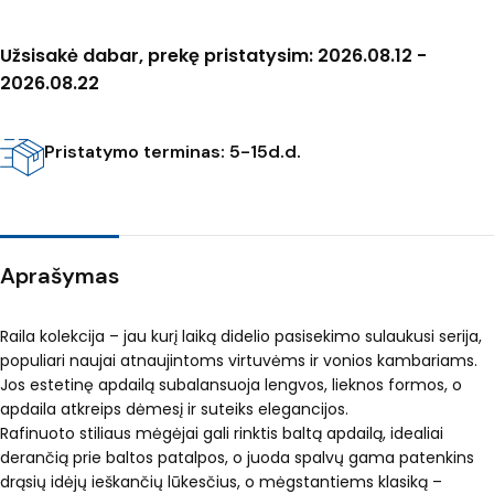
Užsisakė dabar, prekę pristatysim: 2026.08.12 -
2026.08.22
Pristatymo terminas: 5-15d.d.
Aprašymas
Raila kolekcija – jau kurį laiką didelio pasisekimo sulaukusi serija,
populiari naujai atnaujintoms virtuvėms ir vonios kambariams.
Jos estetinę apdailą subalansuoja lengvos, lieknos formos, o
apdaila atkreips dėmesį ir suteiks elegancijos.
Rafinuoto stiliaus mėgėjai gali rinktis baltą apdailą, idealiai
derančią prie baltos patalpos, o juoda spalvų gama patenkins
drąsių idėjų ieškančių lūkesčius, o mėgstantiems klasiką –