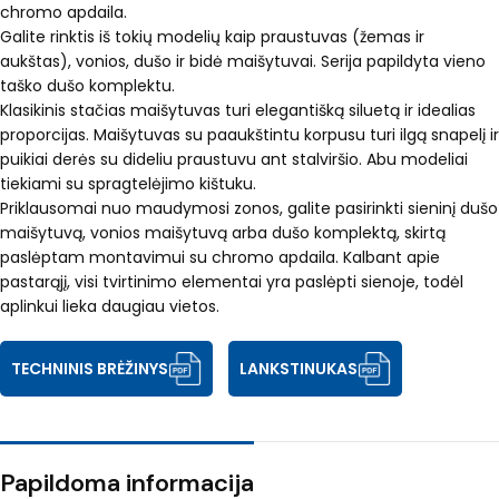
chromo apdaila.
Galite rinktis iš tokių modelių kaip praustuvas (žemas ir
aukštas), vonios, dušo ir bidė maišytuvai. Serija papildyta vieno
taško dušo komplektu.
Klasikinis stačias maišytuvas turi elegantišką siluetą ir idealias
proporcijas. Maišytuvas su paaukštintu korpusu turi ilgą snapelį ir
puikiai derės su dideliu praustuvu ant stalviršio. Abu modeliai
tiekiami su spragtelėjimo kištuku.
Priklausomai nuo maudymosi zonos, galite pasirinkti sieninį dušo
maišytuvą, vonios maišytuvą arba dušo komplektą, skirtą
paslėptam montavimui su chromo apdaila. Kalbant apie
pastarąjį, visi tvirtinimo elementai yra paslėpti sienoje, todėl
aplinkui lieka daugiau vietos.
TECHNINIS BRĖŽINYS
LANKSTINUKAS
Papildoma informacija