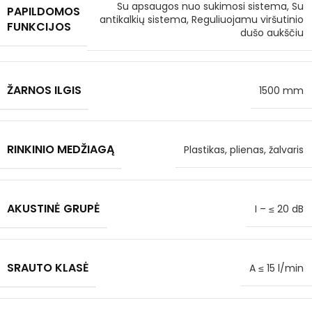
Su apsaugos nuo sukimosi sistema, Su
PAPILDOMOS
antikalkių sistema, Reguliuojamu viršutinio
FUNKCIJOS
dušo aukščiu
ŽARNOS ILGIS
1500 mm
RINKINIO MEDŽIAGĄ
Plastikas, plienas, žalvaris
AKUSTINĖ GRUPĖ
I – ≤ 20 dB
SRAUTO KLASĖ
A ≤ 15 l/min