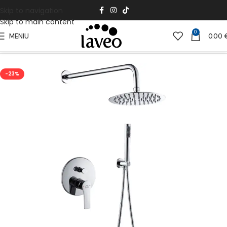
Skip to navigation
Skip to main content
0
MENIU
0.00
Pradžia
Vonios Kambariui
Vonios maišytuvai
-23%