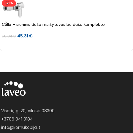
-23%
Calla – sieninis dušo maišytuvas be dušo komplekto
45.31
€
58.84
€
Į KREPŠELĮ
Visorių g. 20, Vilnius 08300
+3706 041 0184
info@kornukopija.lt