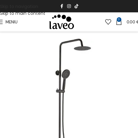
Skip to navigation
Skip to main content
0
MENIU
0.00
Pradžia
Vonios Kambariui
Dušai