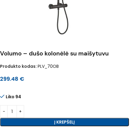
Volumo – dušo kolonėlė su maišytuvu
Produkto kodas:
PLV_70OB
299.48
€
Liko 94
Į KREPŠELĮ