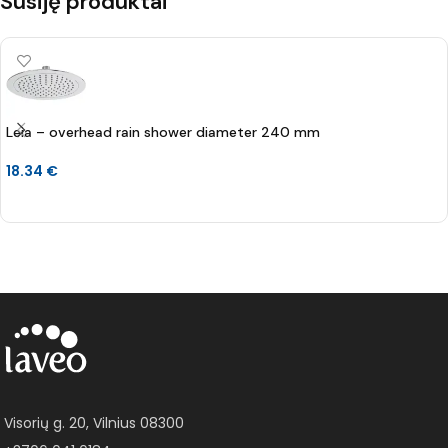
Susiję produktai
Leia – overhead rain shower diameter 240 mm
18.34
€
Į KREPŠELĮ
Visorių g. 20, Vilnius 08300