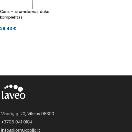
Caris – stumdomas dušo
komplektas
29.43
€
Į KREPŠELĮ
Visorių g. 20, Vilnius 08300
+3706 041 0184
info@kornukopija.lt