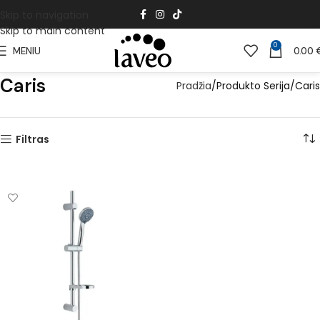
Skip to navigation
Skip to main content
0
MENIU
0.00
Caris
Pradžia
Produkto Serija
Caris
Filtras