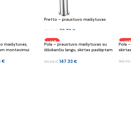
Pretto – praustuvo maišytuvas
72.72
€
94.44
€
-23%
-23
vo maišytuvas,
Pola – praustuvo maišytuvas su
Pola 
tam montavimui
iššokančiu langu, skirtas paslėptam
skirt
montavimui
8
€
147.33
€
169.70
191.34
€