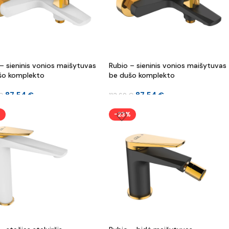
– sieninis vonios maišytuvas
Rubio – sieninis vonios maišytuvas
šo komplekto
be dušo komplekto
87.54
€
87.54
€
€
113.69
€
%
-23%