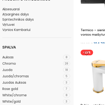
Aksesuarai
Atsarginės dalys
Santechnikos dalys
Virtuvei
Vonios Kambariui
Termico – sieni
vonios maišytu
komplekto
104.7
136.08
€
SPALVA
-23%
Auksas
8
Chromo
28
Juoda
18
Juoda/chromas
5
Juodas Auksas
3
Rose gold
7
White/chrome
8
White/gold
3