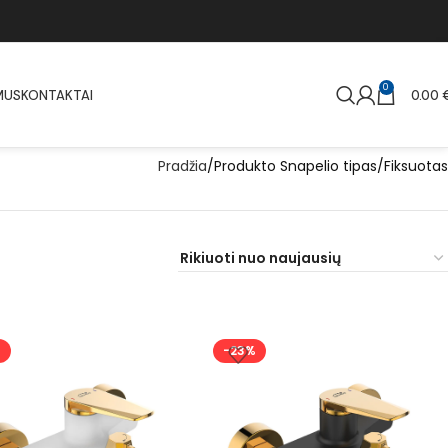
0
MUS
KONTAKTAI
0.00
Pradžia
Produkto Snapelio tipas
Fiksuotas
%
-23%