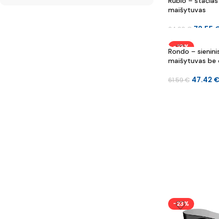
Rubio – stačia
maišytuvas
72.55
94.22
€
-23%
Rondo – sienini
maišytuvas be
47.42
61.59
€
-23%