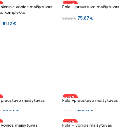
%
-23%
 sieninis vonios maišytuvas
Pola – praustuvo maišytuvas
šo komplekto
75.87
€
98.53
€
61.12
€
€
%
-23%
– praustuvo maišytuvas
Pola -praustuvo maišytuvas
53.74
€
100.11
€
€
130.01
€
%
-23%
– vonios maišytuvas
Pola – vonios maišytuvas