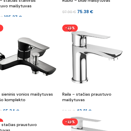
– stačias stalviršis
Rubio – bidė maišytuvas
tuvo maišytuvas
75.38
€
97.90
€
105.37
€
€
%
-23%
– sieninis vonios maišytuvas
Raila – stačias praustuvo
šo komplekto
maišytuvas
65.34
€
43.21
€
€
56.12
€
%
-23%
– stačias praustuvo
tuvas