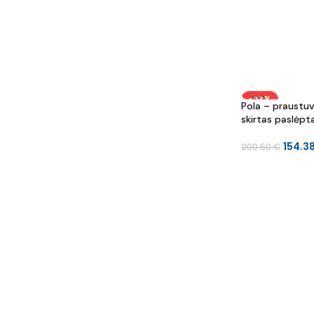
-23%
Pola – praustu
skirtas paslėp
154.3
200.50
€