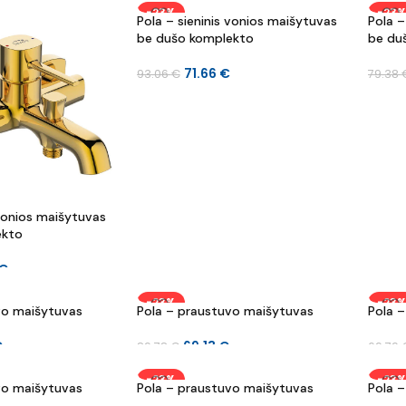
-23%
-23
Pola – sieninis vonios maišytuvas
Pola –
be dušo komplekto
be du
71.66
€
93.06
€
79.38
 vonios maišytuvas
ekto
€
-23%
-23
vo maišytuvas
Pola – praustuvo maišytuvas
Pola 
€
69.13
€
89.78
€
69.79
-23%
-23
vo maišytuvas
Pola – praustuvo maišytuvas
Pola 