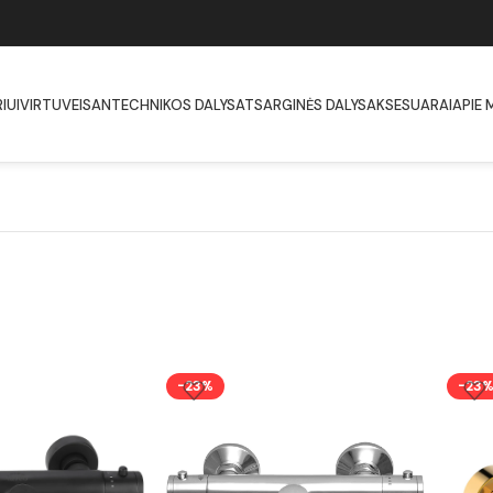
IUI
VIRTUVEI
SANTECHNIKOS DALYS
ATSARGINĖS DALYS
AKSESUARAI
APIE 
-23%
-23