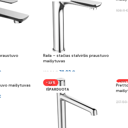
108.11
 praustuvo
Raila – stačias stalviršis praustuvo
maišytuvas
€
79.03
€
102.64
€
-23%
-23
tuvo maišytuvas
Pretto
IŠPARDUOTA
maišy
€
217.59