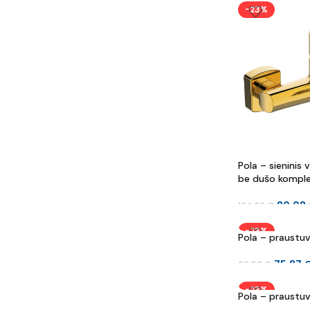
-23%
Pola – sieninis
be dušo kompl
80.08
104.00
€
-23%
Pola – praustu
75.87
98.53
€
-23%
Pola – praustu