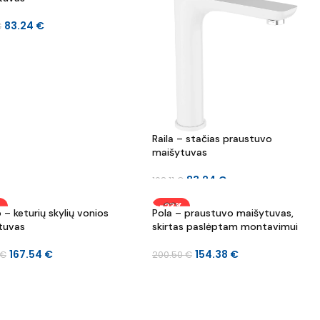
83.24
€
€
Raila – stačias praustuvo
maišytuvas
83.24
€
108.11
€
%
-23%
 – keturių skylių vonios
Pola – praustuvo maišytuvas,
tuvas
skirtas paslėptam montavimui
167.54
€
154.38
€
€
200.50
€