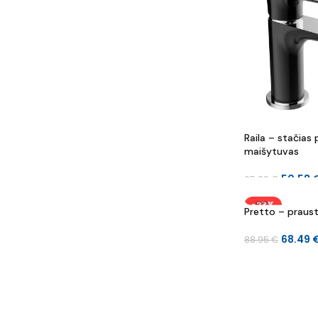
Raila – stačias
maišytuvas
50.58
65.69
€
-23%
Pretto – praus
IŠPARDUOTA
68.49
88.95
€