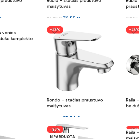
s praustuvo
Rubio – stačias praustuvo
Rubio 
maišytuvas
praus
€
72.55
€
94.22
€
136.85
-23%
-23
s vonios
 dušo komplekto
€
Rondo – stačias praustuvo
Raila 
maišytuvas
be du
35.84
€
46.54
€
84.86
-23%
-23
Raila 
IŠPARDUOTA
maišy