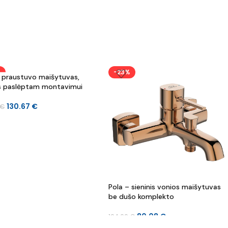
%
-23%
– praustuvo maišytuvas,
as paslėptam montavimui
130.67
€
€
Pola – sieninis vonios maišytuvas
be dušo komplekto
80.08
€
104.00
€