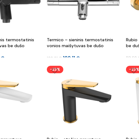
nis termostatinis
Termico – sieninis termostatinis
Rubio 
vas be dušo
vonios maišytuvas be dušo
be du
komplekto
8
€
100.11
€
113.69
130.01
€
-23%
-23