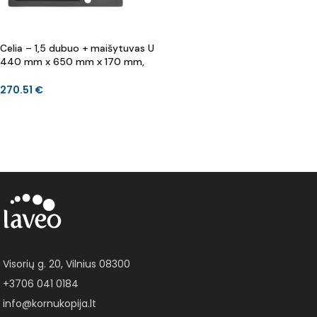
Celia – 1,5 dubuo + maišytuvas U
440 mm x 650 mm x 170 mm,
130 mm
270.51
€
DAUGIAU
Visorių g. 20, Vilnius 08300
+3706 041 0184
info@kornukopija.lt