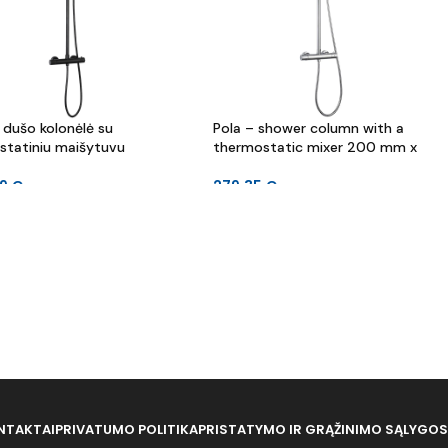
 dušo kolonėlė su
Pola – shower column with a
statiniu maišytuvu
thermostatic mixer 200 mm x
29
€
279.35
€
NTAKTAI
PRIVATUMO POLITIKA
PRISTATYMO IR GRĄŽINIMO SĄLYGOS