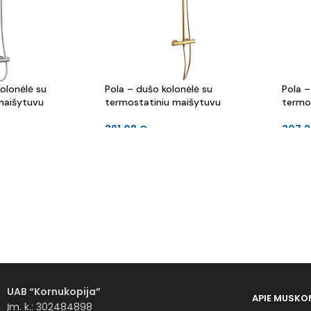
olonėlė su
Pola – dušo kolonėlė su
Pola –
maišytuvu
termostatiniu maišytuvu
termo
391.08
€
307.
UAB “Kornukopija”
APIE MUS
KO
Įm. k.: 302484898