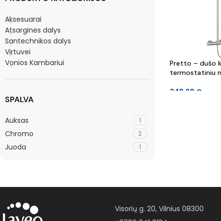
Aksesuarai
Atsarginės dalys
Santechnikos dalys
Virtuvei
Vonios Kambariui
Pretto – dušo k
termostatiniu 
348.98
€
SPALVA
Auksas
1
Chromo
2
Juoda
1
Visorių g. 20, Vilnius 08300