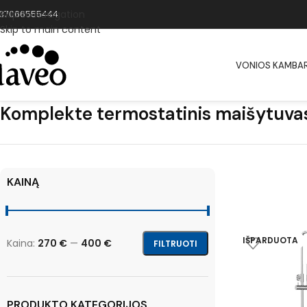
Skip to navigation
37066555444
Skip to main content
VONIOS KAMBAR
Komplekte termostatinis maišytuva
KAINĄ
IŠPARDUOTA
Kaina:
270 €
—
400 €
FILTRUOTI
PRODUKTO KATEGORIJOS