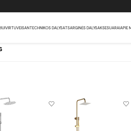
IUI
VIRTUVEI
SANTECHNIKOS DALYS
ATSARGINĖS DALYS
AKSESUARAI
APIE 
s