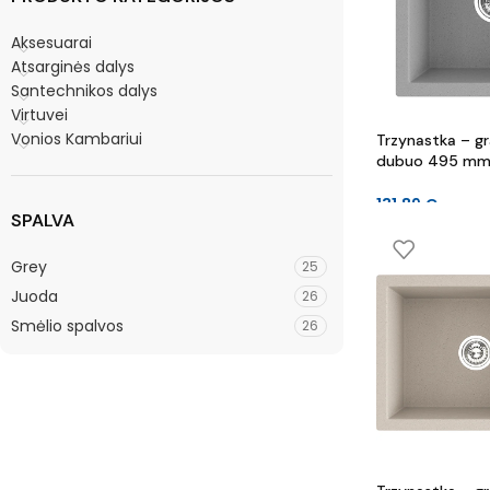
Aksesuarai
Atsarginės dalys
Santechnikos dalys
Virtuvei
Vonios Kambariui
Trzynastka – gra
dubuo 495 mm 
mm
131.89
€
SPALVA
Grey
25
Juoda
26
Smėlio spalvos
26