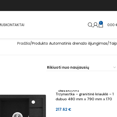
0
MUS
KONTAKTAI
0.00
Pradžia
Produkto Automatinis drenažo išjungimas
Taip
IŠPARDUOTA
Trzynastka – granitinė kriauklė – 1
dubuo 480 mm x 790 mm x 170
mm
217.62
€