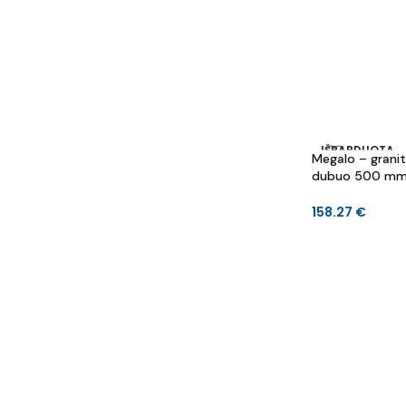
IŠPARDUOTA
Megalo – graniti
dubuo 500 mm 
mm
158.27
€