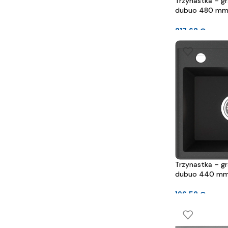
Trzynastka – gra
dubuo 480 mm 
mm
217.62
€
Trzynastka – gra
dubuo 440 mm
mm
196.52
€