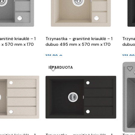
nitinė kriauklė – 1
Trzynastka – granitinė kriauklė – 1
Trzyna
x 570 mm x 170
dubuo 495 mm x 570 mm x 170
dubuo
mm
mm
131.89
€
131.8
IŠPARDUOTA