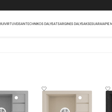
IUI
VIRTUVEI
SANTECHNIKOS DALYS
ATSARGINĖS DALYS
AKSESUARAI
APIE 