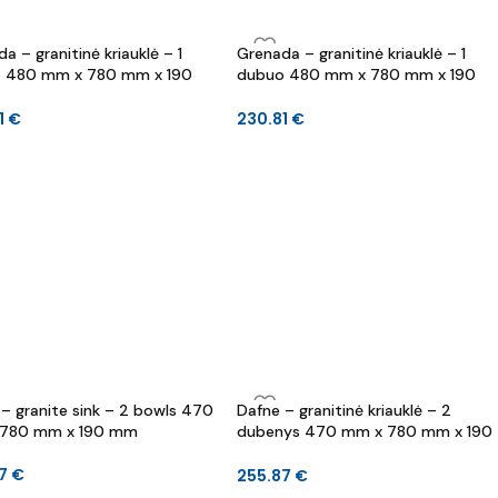
1
€
a – granitinė kriauklė – 1
Grenada – granitinė kriauklė – 1
 480 mm x 780 mm x 190
dubuo 480 mm x 780 mm x 190
mm
1
€
230.81
€
– granite sink – 2 bowls 470
Dafne – granitinė kriauklė – 2
780 mm x 190 mm
dubenys 470 mm x 780 mm x 190
mm
87
€
255.87
€