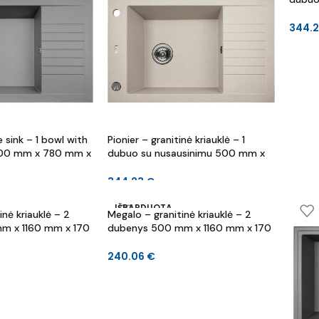
780 m
344.
e sink – 1 bowl with
Pionier – granitinė kriauklė – 1
 500 mm x 780 mm x
dubuo su nusausinimu 500 mm x
780 mm x 190 mm
344.23
€
IŠPARDUOTA
nė kriauklė – 2
Megalo – granitinė kriauklė – 2
m x 1160 mm x 170
dubenys 500 mm x 1160 mm x 170
mm
240.06
€