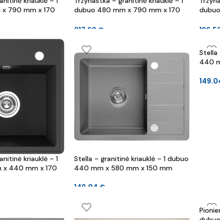
nitinė kriauklė – 1
Trzynastka – granitinė kriauklė – 1
Trzyna
x 790 mm x 170
dubuo 480 mm x 790 mm x 170
dubuo
mm
mm
217.62
€
196.5
Stella
440 m
149.
nitinė kriauklė – 1
Stella – granitinė kriauklė – 1 dubuo
 x 440 mm x 170
440 mm x 580 mm x 150 mm
149.04
€
Pionier
dubuo