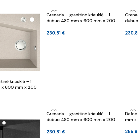
154.3
Grenada – granitinė kriauklė – 1
Grenad
dubuo 480 mm x 600 mm x 200
dubuo
mm
mm
230.81
€
230.8
inė kriauklė – 1
 x 600 mm x 200
Grenada – granitinė kriauklė – 1
Dafne 
dubuo 480 mm x 600 mm x 200
mm x 
mm
255.
230.81
€