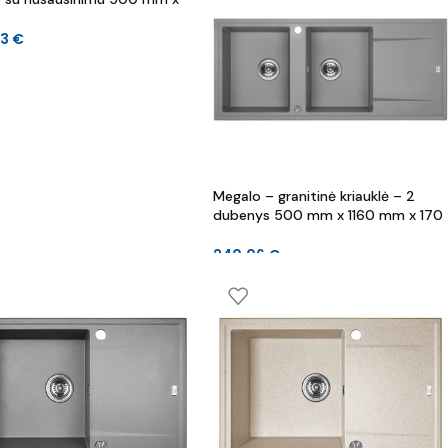
m x 190 mm
23
€
Megalo – granitinė kriauklė – 2
dubenys 500 mm x 1160 mm x 170
mm
240.06
€