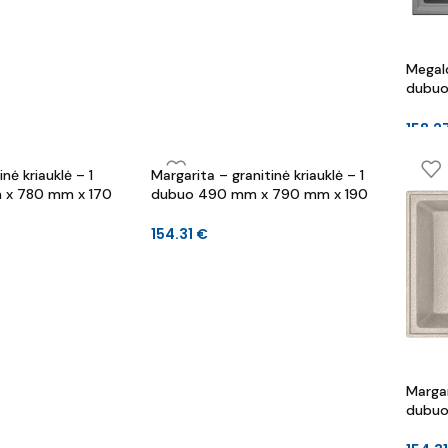
Megalo
dubuo
mm
158.2
nė kriauklė – 1
Margarita – granitinė kriauklė – 1
x 780 mm x 170
dubuo 490 mm x 790 mm x 190
mm
154.31
€
Margar
dubuo
mm