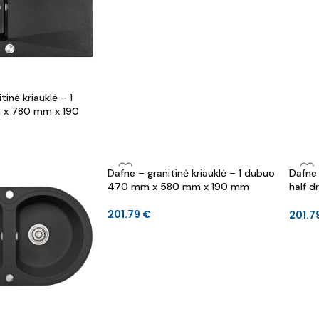
inė kriauklė – 1
x 780 mm x 190
Dafne – granitinė kriauklė – 1 dubuo
Dafne 
470 mm x 580 mm x 190 mm
half 
190 
201.79
€
201.7