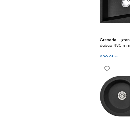
Grenada – granit
dubuo 480 mm 
mm
230.81
€