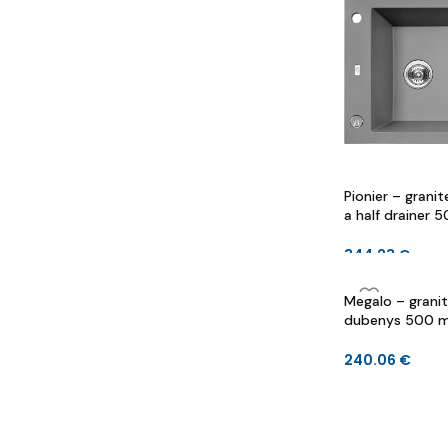
Pionier – granit
a half drainer
190 mm
344.23
€
Megalo – graniti
dubenys 500 m
mm
240.06
€