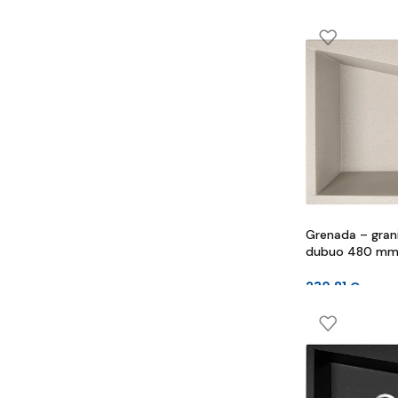
Grenada – granit
dubuo 480 mm
mm
230.81
€