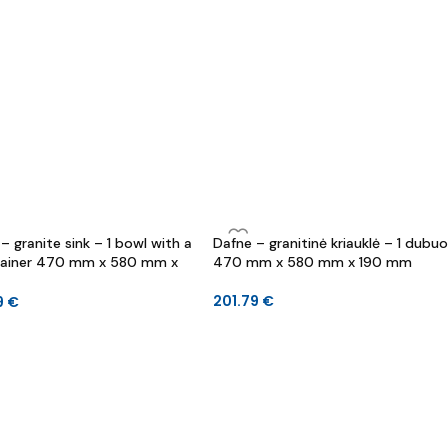
– granite sink – 1 bowl with a
Dafne – granitinė kriauklė – 1 dubuo
drainer 470 mm x 580 mm x
470 mm x 580 mm x 190 mm
mm
201.79
€
9
€