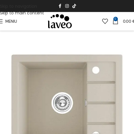
Skip to navigation
Skip to main content
0
MENIU
0.00
Pradžia
Virtuvei
Granito kriauklės