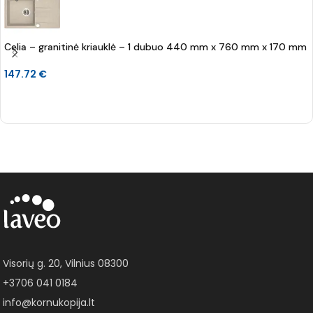
Celia – granitinė kriauklė – 1 dubuo 440 mm x 760 mm x 170 mm
147.72
€
Į KREPŠELĮ
Visorių g. 20, Vilnius 08300
+3706 041 0184
info@kornukopija.lt