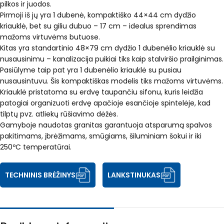
pilkos ir juodos.
Pirmoji iš jų yra 1 dubenė, kompaktiško 44×44 cm dydžio
kriauklė, bet su giliu dubuo – 17 cm – idealus sprendimas
mažoms virtuvėms butuose.
Kitas yra standartinio 48×79 cm dydžio 1 dubenėlio kriauklė su
nusausinimu – kanalizacija puikiai tiks kaip stalviršio prailginimas.
Pasiūlyme taip pat yra 1 dubenėlio kriauklė su pusiau
nusausintuvu. Šis kompaktiškas modelis tiks mažoms virtuvėms.
Kriauklė pristatoma su erdvę taupančiu sifonu, kuris leidžia
patogiai organizuoti erdvę apačioje esančioje spintelėje, kad
tilptų pvz. atliekų rūšiavimo dėžės.
Gamyboje naudotas granitas garantuoja atsparumą spalvos
pakitimams, įbrėžimams, smūgiams, šiluminiam šokui ir iki
250ºC temperatūrai.
TECHNINIS BRĖŽINYS
LANKSTINUKAS