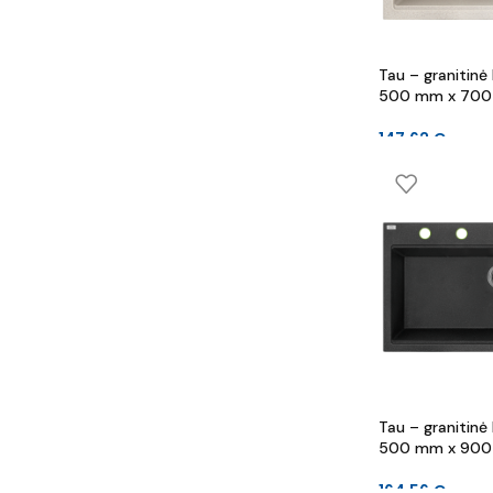
Tau – granitinė 
500 mm x 700
147.62
€
Tau – granitinė 
500 mm x 900
164.56
€