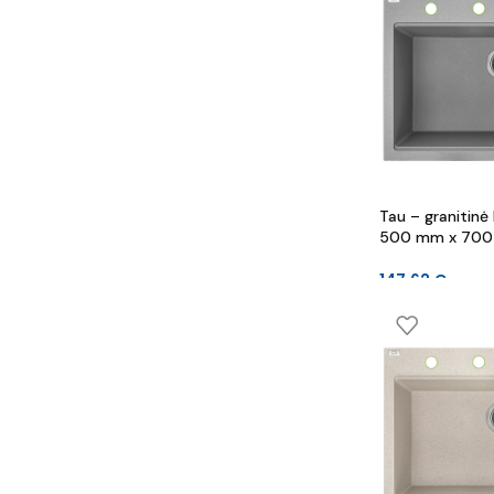
Tau – granitinė 
500 mm x 700
147.62
€