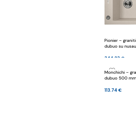
Pionier – graniti
dubuo su nusa
780 mm x 190
344.23
€
Monchichi – gran
dubuo 500 mm 
mm
113.74
€