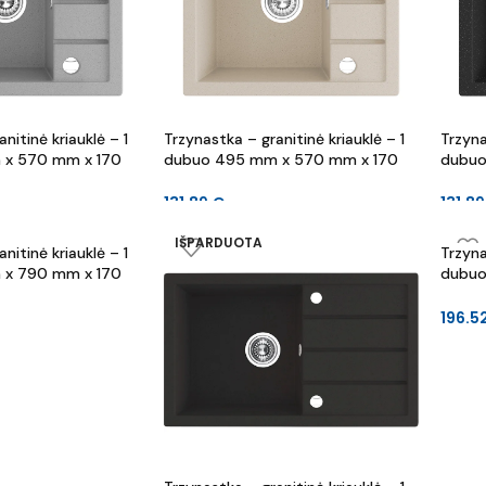
nitinė kriauklė – 1
Trzynastka – granitinė kriauklė – 1
Trzyna
x 570 mm x 170
dubuo 495 mm x 570 mm x 170
dubuo
mm
mm
131.89
€
131.8
IŠPARDUOTA
nitinė kriauklė – 1
Trzyna
x 790 mm x 170
dubuo
mm
196.5