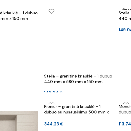
IŠP
nė kriauklė – 1 dubuo
Stella
 mm x 150 mm
440 m
149.
Stella – granitinė kriauklė – 1 dubuo
440 mm x 580 mm x 150 mm
149.04
€
Pionier – granitinė kriauklė – 1
Monchi
dubuo su nusausinimu 500 mm x
dubuo
780 mm x 190 mm
mm
344.23
€
113.7