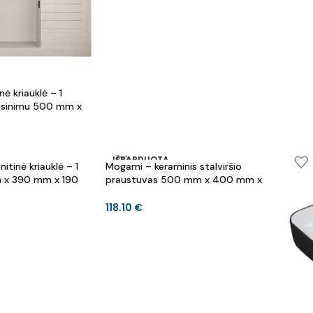
nė kriauklė – 1
usinimu 500 mm x
 mm
IŠPARDUOTA
itinė kriauklė – 1
Mogami – keraminis stalviršio
x 390 mm x 190
praustuvas 500 mm x 400 mm x
135 mm
118.10
€