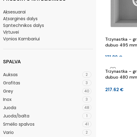
Aksesuarai
Atsarginės dalys
Santechnikos dalys
Virtuvei
Vonios Kambariui
Trzynastka – gra
dubuo 495 mm 
mm
131.89
€
SPALVA
Trzynastka – gra
Auksas
2
dubuo 480 mm 
Grafitas
3
mm
217.62
€
Grey
40
Inox
3
Juoda
48
Juoda/balta
1
Smėlio spalvos
41
Vario
2