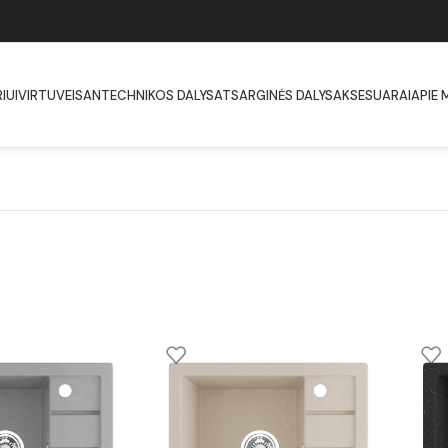
IUI
VIRTUVEI
SANTECHNIKOS DALYS
ATSARGINĖS DALYS
AKSESUARAI
APIE 