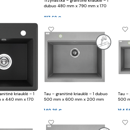
Trzynastka – granitinė kriauklė – 1
dubuo 480 mm x 790 mm x 170
mm
217.62
€
nitinė kriauklė – 1
Tau – granitinė kriauklė – 1 dubuo
Tau – 
 x 440 mm x 170
500 mm x 600 mm x 200 mm
500 
140.36
€
164.5