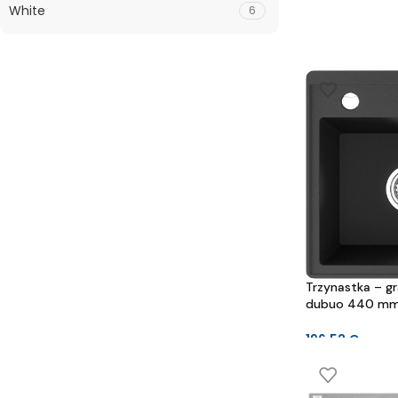
White
6
Trzynastka – gra
dubuo 440 mm
mm
196.52
€