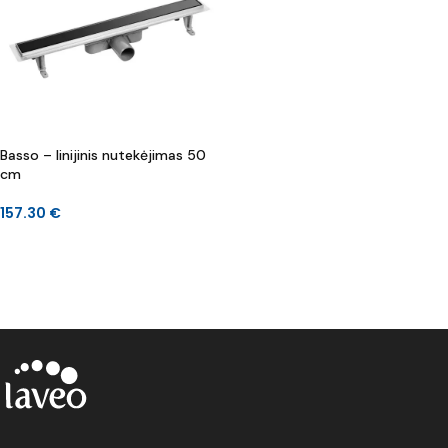
Basso – linijinis nutekėjimas 50
cm
157.30
€
Į KREPŠELĮ