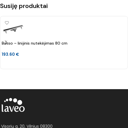
Susiję produktai
Basso – linijinis nutekėjimas 80 cm
193.60
€
Į KREPŠELĮ
Visorių g. 20, Vilnius 08300