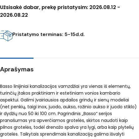
Užsisakė dabar, prekę pristatysim: 2026.08.12 -
2026.08.22
Pristatymo terminas: 5-15d.d.
Aprašymas
Basso linijiniai kanalizacijos vamzdžiai yra vienas iš elementų,
turinčių įtakos praktiniam ir estetiniam vonios kambario
aspektui. Galimi įvairiausios apdailos grindų ir sienų modeliai
(net penkių, taigi inox, juodo, aukso, rožinio aukso ir juodo stiklo)
ir dydžių nuo 50 iki 100 cm. Pagrindinis „Basso“ serijos
pranašumas yra apverčiamos grotelės, skirtos naudoti kaip
pilnos grotelės, todėl drenažo spalva yra lygi, arba kaip plytelių
grotelės. Taikytais sprendimais kanalizaciją galima išvalyti