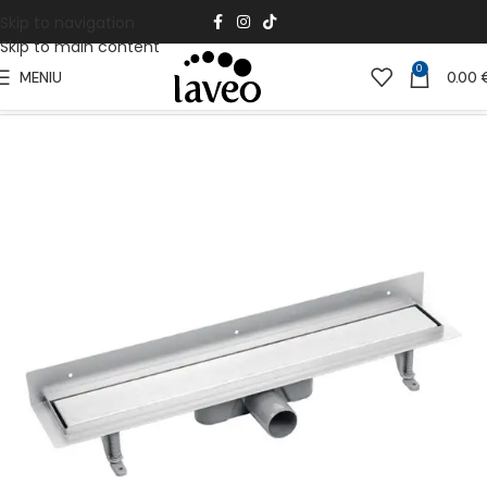
Skip to navigation
Skip to main content
0
MENIU
0.00
Pradžia
Santechnikos dalys
Linijiniai nutekėjimai