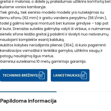
greitai ir maloniai, o didelis jų pralaidumas užtikrins komfortą bet
kuriame vonios kambaryje.
Tiek grindų, tiek sieninio modelio modelis yra nutekėjimas su
žemu sifonu (62 mm) ir greitu vandens perpylimu (56 l/min.),
todėl jį galima lengvai montuoti bet kuriose grindyse – taip pat
ir bute. Drenažas suteikia galimybę valyti iš viršaus, o nuimamas
sietelis sifone leidžia greitai jį pašalinti ir išvalyti nuo nešvarumų
naudojant komplekte esantį kabliuką.
Aukštos kokybės nerūdijantis plienas (304), iš kurio pagaminti
kanalizacijos vamzdžiai ir lenkiška gamyba, užtikrins saugų ir
patogų naudojimą ilgus metus.
Gaminiui suteikiama 10 metų gamintojo garantija.
TECHNINIS BRĖŽINYS
LANKSTINUKAS
Papildoma informacija