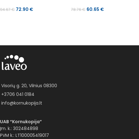
set
bideta dušo komplektu
72.90
€
60.65
€
94.67
€
78.76
€
Į KREPŠELĮ
Į KREPŠELĮ
Visorių g. 20, Vilnius 08300
+3706 041 0184
info@kornukopija.lt
UAB “Kornukopija”
Įm. k.: 302484898
PVM k.: LT100005419017