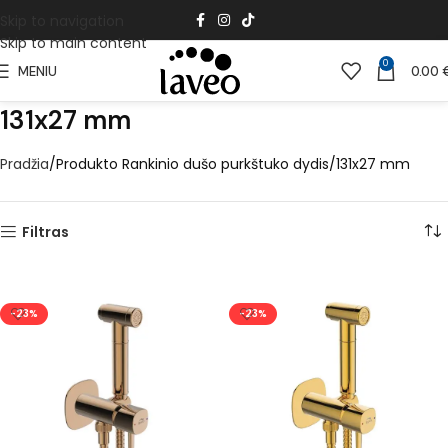
Skip to navigation
Skip to main content
0
MENIU
0.00
131x27 mm
Pradžia
Produkto Rankinio dušo purkštuko dydis
131x27 mm
Filtras
-23%
-23%