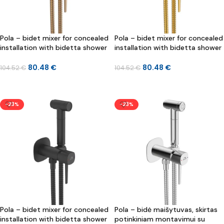
Pola – bidet mixer for concealed
Pola – bidet mixer for concealed
installation with bidetta shower
installation with bidetta shower
set
set
80.48
€
80.48
€
104.52
€
104.52
€
Į KREPŠELĮ
Į KREPŠELĮ
-23%
-23%
Pola – bidet mixer for concealed
Pola – bidė maišytuvas, skirtas
installation with bidetta shower
potinkiniam montavimui su