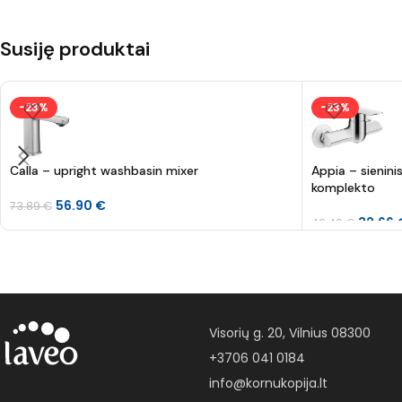
Susiję produktai
-23%
-23%
Calla – upright washbasin mixer
Appia – sienin
komplekto
56.90
€
73.89
€
32.66
42.42
€
Visorių g. 20, Vilnius 08300
+3706 041 0184
info@kornukopija.lt