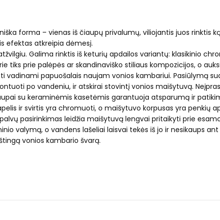
lkmeniška forma – vienas iš čiaupų privalumų, viliojantis juos rin
s efektas atkreipia dėmesį.
ų atžvilgiu. Galima rinktis iš keturių apdailos variantų: klasikinio 
ie tiks prie palėpės ar skandinaviško stiliaus kompozicijos, o au
 būti vadinami papuošalais naujam vonios kambariui. Pasiūlymą su
ontuoti po vandeniu, ir atskirai stovintį vonios maišytuvą. Neįp
čiaupai su keraminėmis kasetėmis garantuoja atsparumą ir patikimu
pelis ir svirtis yra chromuoti, o maišytuvo korpusas yra penkių ap
 spalvų pasirinkimas leidžia maišytuvą lengvai pritaikyti prie esam
nio valymą, o vandens lašeliai laisvai tekės iš jo ir nesikaups a
aištingą vonios kambario švarą.