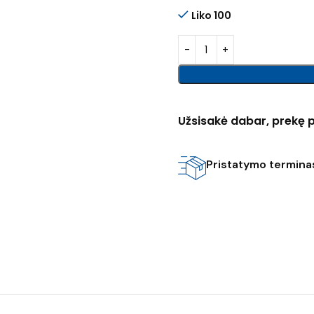
Liko 100
Užsisakė dabar, prekę p
Pristatymo terminas