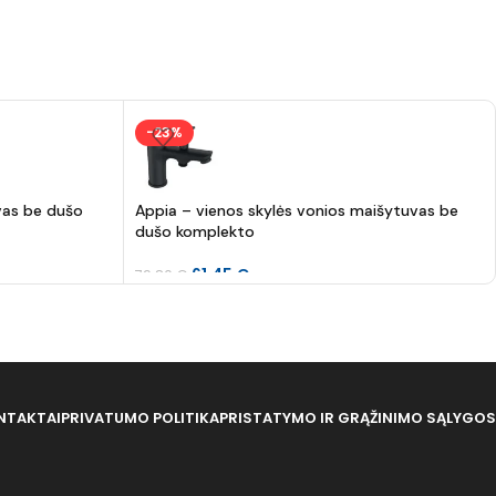
-23%
vas be dušo
Appia – vienos skylės vonios maišytuvas be
dušo komplekto
61.45
€
79.80
€
NTAKTAI
PRIVATUMO POLITIKA
PRISTATYMO IR GRĄŽINIMO SĄLYGOS