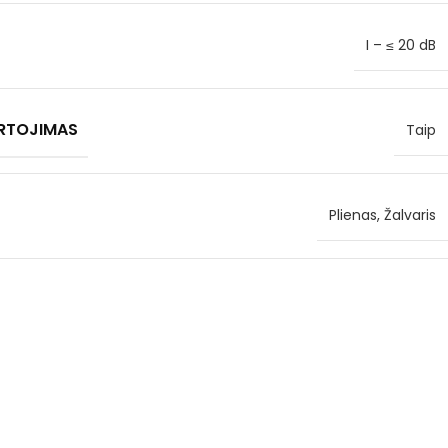
I – ≤ 20 dB
RTOJIMAS
Taip
Plienas, Žalvaris