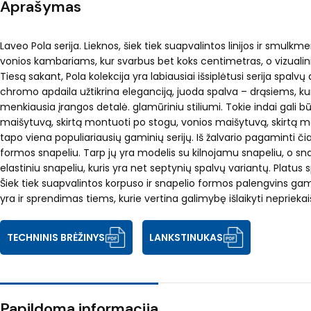
Aprašymas
Laveo Pola serija. Lieknos, šiek tiek suapvalintos linijos ir smu
vonios kambariams, kur svarbus bet koks centimetras, o vizualini
Tiesą sakant, Pola kolekcija yra labiausiai išsiplėtusi serija spalv
chromo apdaila užtikrina eleganciją, juoda spalva – drąsiems, kur
menkiausia įrangos detalė. glamūriniu stiliumi. Tokie indai gali
maišytuvą, skirtą montuoti po stogu, vonios maišytuvą, skirtą m
tapo viena populiariausių gaminių serijų. Iš žalvario pagaminti 
formos snapeliu. Tarp jų yra modelis su kilnojamu snapeliu, o sna
elastiniu snapeliu, kuris yra net septynių spalvų variantų. Platus
Šiek tiek suapvalintos korpuso ir snapelio formos palengvins gami
yra ir sprendimas tiems, kurie vertina galimybę išlaikyti nepriek
TECHNINIS BRĖŽINYS
LANKSTINUKAS
Papildoma informacija