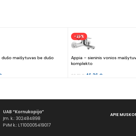
-23%
is dušo maišytuvas be dušo
Appia – sieninis vonios maišytu
komplekto
€
46.36
€
60.21
€
UAB “Kornukopija”
APIE MUS
KO
Įm. k.: 302484898
PVM k.: LT100005419017