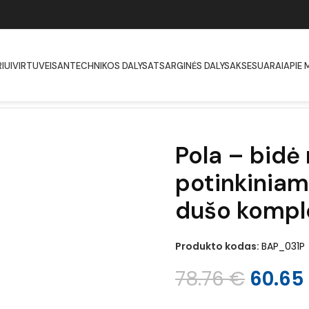
IUI
VIRTUVEI
SANTECHNIKOS DALYS
ATSARGINĖS DALYS
AKSESUARAI
APIE 
uvas, skirtas potinkiniam montavimui su bideta dušo komplektu
Pola – bidė
potinkiniam
dušo kompl
Produkto kodas:
BAP_031P
78.76
€
60.65