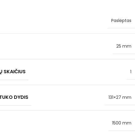
Paslėptas
25 mm
Ų SKAIČIUS
1
TUKO DYDIS
131×27 mm
1500 mm