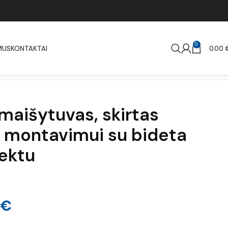
0
MUS
KONTAKTAI
0.00
 maišytuvas, skirtas
 montavimui su bideta
ektu
€