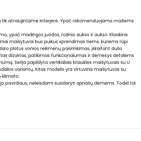
ktis ką tik atnaujintame interjere. Ypač rekomenduojama mažiems
chromo, ypač madingos juodos, rožinio aukso ir aukso. Klasikinė
ksiniai maišytuvai bus puikus sprendimas tiems, kuriems rūpi
daro platus vonios reikmenų pasirinkimas, įskaitant dušo
rastas dizainas, patikimas funkcionalumas ir dėmesys detalėms
mą. Serija papildyta vertikaliais kriauklės maišytuvais su U
dailos variantų. Kitas modelis yra virtuvinis maišytuvas su
o klimato.
nt jo paviršiaus, neleisdami susidaryti apnašų dėmėms. Todėl tai