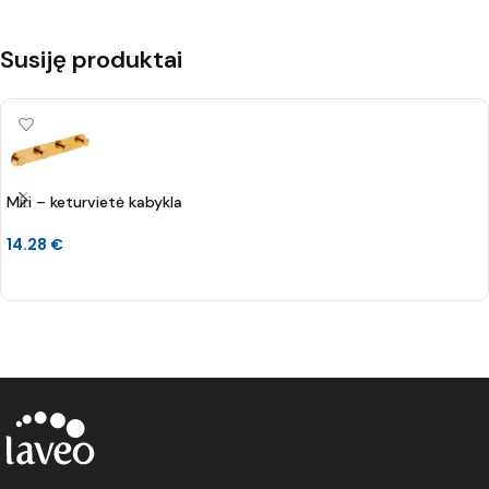
Susiję produktai
Miri – keturvietė kabykla
14.28
€
Į KREPŠELĮ