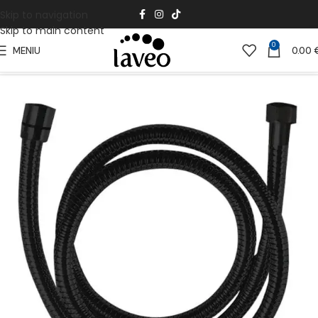
Skip to navigation
Skip to main content
0
MENIU
0.00
Pradžia
Vonios Kambariui
Vonios aksesuarai