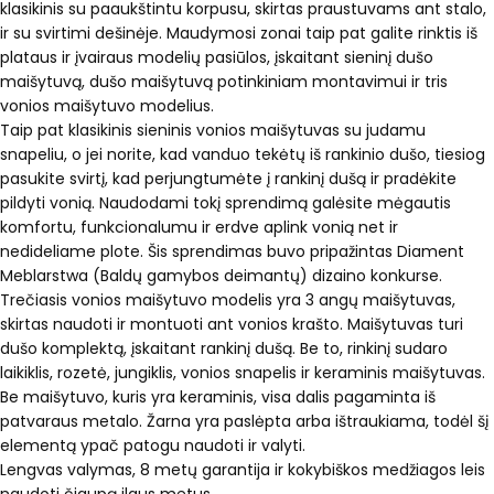
klasikinis su paaukštintu korpusu, skirtas praustuvams ant stalo,
ir su svirtimi dešinėje. Maudymosi zonai taip pat galite rinktis iš
plataus ir įvairaus modelių pasiūlos, įskaitant sieninį dušo
maišytuvą, dušo maišytuvą potinkiniam montavimui ir tris
vonios maišytuvo modelius.
Taip pat klasikinis sieninis vonios maišytuvas su judamu
snapeliu, o jei norite, kad vanduo tekėtų iš rankinio dušo, tiesiog
pasukite svirtį, kad perjungtumėte į rankinį dušą ir pradėkite
pildyti vonią. Naudodami tokį sprendimą galėsite mėgautis
komfortu, funkcionalumu ir erdve aplink vonią net ir
nedideliame plote. Šis sprendimas buvo pripažintas Diament
Meblarstwa (Baldų gamybos deimantų) dizaino konkurse.
Trečiasis vonios maišytuvo modelis yra 3 angų maišytuvas,
skirtas naudoti ir montuoti ant vonios krašto. Maišytuvas turi
dušo komplektą, įskaitant rankinį dušą. Be to, rinkinį sudaro
laikiklis, rozetė, jungiklis, vonios snapelis ir keraminis maišytuvas.
Be maišytuvo, kuris yra keraminis, visa dalis pagaminta iš
patvaraus metalo. Žarna yra paslėpta arba ištraukiama, todėl šį
elementą ypač patogu naudoti ir valyti.
Lengvas valymas, 8 metų garantija ir kokybiškos medžiagos leis