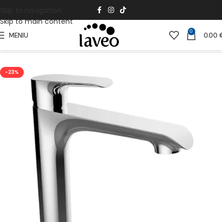
Skip to navigation
Skip to main content
0
MENIU
0.00
Pradžia
Vonios Kambariui
Vonios maišytuvai
-23%