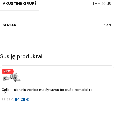
AKUSTINĖ GRUPĖ
I – ≤ 20 dB
SERIJA
Alea
Susiję produktai
-23%
Calla – sieninis vonios maišytuvas be dušo komplekto
64.28
€
83.48
€
Į KREPŠELĮ