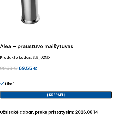
Alea – praustuvo maišytuvas
Produkto kodas:
BLE_02ND
90.33
€
69.55
€
Liko 1
Į KREPŠELĮ
Užsisakė dabar, prekę pristatysim: 2026.08.14 -