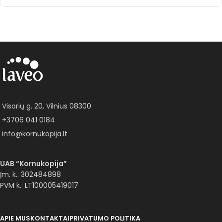
Visorių g. 20, Vilnius 08300
+3706 041 0184
info@kornukopija.lt
UAB “Kornukopija”
Įm. k.: 302484898
PVM k.: LT100005419017
APIE MUS
KONTAKTAI
PRIVATUMO POLITIKA