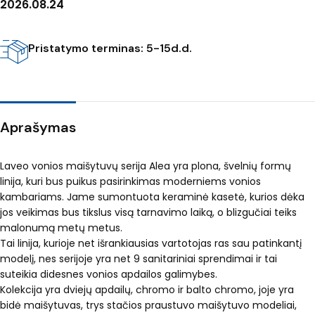
2026.08.24
Pristatymo terminas: 5-15d.d.
Aprašymas
Laveo vonios maišytuvų serija Alea yra plona, švelnių formų
linija, kuri bus puikus pasirinkimas moderniems vonios
kambariams. Jame sumontuota keraminė kasetė, kurios dėka
jos veikimas bus tikslus visą tarnavimo laiką, o blizgučiai teiks
malonumą metų metus.
Tai linija, kurioje net išrankiausias vartotojas ras sau patinkantį
modelį, nes serijoje yra net 9 sanitariniai sprendimai ir tai
suteikia didesnes vonios apdailos galimybes.
Kolekcija yra dviejų apdailų, chromo ir balto chromo, joje yra
bidė maišytuvas, trys stačios praustuvo maišytuvo modeliai,