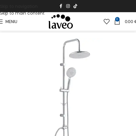
Skip to navigation
Skip to main content
0
MENIU
0.00
Pradžia
Vonios Kambariui
Dušai