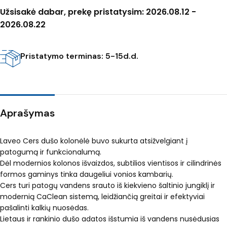
Užsisakė dabar, prekę pristatysim: 2026.08.12 -
2026.08.22
Pristatymo terminas: 5-15d.d.
Aprašymas
Laveo Cers dušo kolonėlė buvo sukurta atsižvelgiant į
patogumą ir funkcionalumą.
Dėl modernios kolonos išvaizdos, subtilios vientisos ir cilindrinės
formos gaminys tinka daugeliui vonios kambarių.
Cers turi patogų vandens srauto iš kiekvieno šaltinio jungiklį ir
modernią CaClean sistemą, leidžiančią greitai ir efektyviai
pašalinti kalkių nuosėdas.
Lietaus ir rankinio dušo adatos išstumia iš vandens nusėdusias