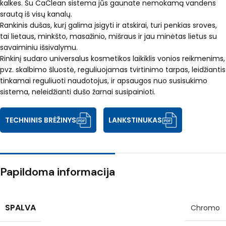
kalkes. Su CaClean sistema jūs gaunate nemokamą vandens
srautą iš visų kanalų.
Rankinis dušas, kurį galima įsigyti ir atskirai, turi penkias sroves,
tai lietaus, minkšto, masažinio, mišraus ir jau minėtas lietus su
savaiminiu išsivalymu.
Rinkinį sudaro universalus kosmetikos laikiklis vonios reikmenims,
pvz. skalbimo šluostė, reguliuojamas tvirtinimo tarpas, leidžiantis
tinkamai reguliuoti naudotojus, ir apsaugos nuo susisukimo
sistema, neleidžianti dušo žarnai susipainioti.
TECHNINIS BRĖŽINYS
LANKSTINUKAS
Papildoma informacija
SPALVA
Chromo