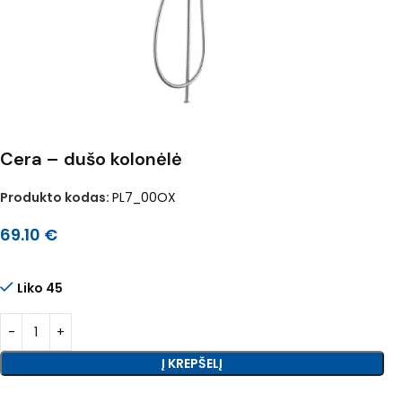
Cera – dušo kolonėlė
Produkto kodas:
PL7_00OX
69.10
€
Liko 45
Į KREPŠELĮ