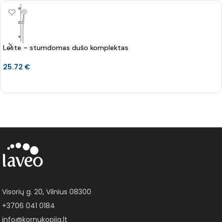
Leste – stumdomas dušo komplektas
25.72
€
Į KREPŠELĮ
Visorių g. 20, Vilnius 08300
+3706 041 0184
info@kornukopija.lt