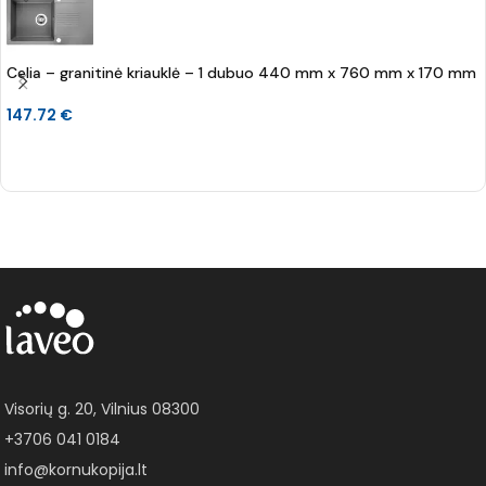
Celia – granitinė kriauklė – 1 dubuo 440 mm x 760 mm x 170 mm
147.72
€
Į KREPŠELĮ
Visorių g. 20, Vilnius 08300
+3706 041 0184
info@kornukopija.lt