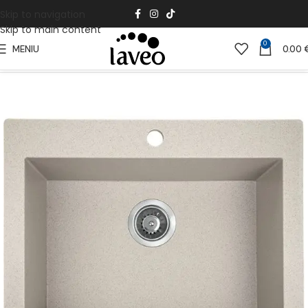
Skip to navigation
Skip to main content
0
MENIU
0.00
Pradžia
Virtuvei
Granito kriauklės