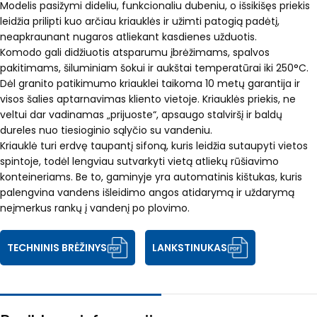
Modelis pasižymi dideliu, funkcionaliu dubeniu, o išsikišęs priekis
leidžia prilipti kuo arčiau kriauklės ir užimti patogią padėtį,
neapkraunant nugaros atliekant kasdienes užduotis.
Komodo gali didžiuotis atsparumu įbrėžimams, spalvos
pakitimams, šiluminiam šokui ir aukštai temperatūrai iki 250°C.
Dėl granito patikimumo kriauklei taikoma 10 metų garantija ir
visos šalies aptarnavimas kliento vietoje. Kriauklės priekis, ne
veltui dar vadinamas „prijuoste“, apsaugo stalviršį ir baldų
dureles nuo tiesioginio sąlyčio su vandeniu.
Kriauklė turi erdvę taupantį sifoną, kuris leidžia sutaupyti vietos
spintoje, todėl lengviau sutvarkyti vietą atliekų rūšiavimo
konteineriams. Be to, gaminyje yra automatinis kištukas, kuris
palengvina vandens išleidimo angos atidarymą ir uždarymą
neįmerkus rankų į vandenį po plovimo.
TECHNINIS BRĖŽINYS
LANKSTINUKAS