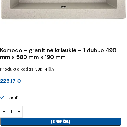
Komodo – granitinė kriauklė – 1 dubuo 490
mm x 580 mm x 190 mm
Produkto kodas:
SBK_410A
228.17
€
Liko 41
Į KREPŠELĮ