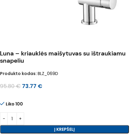
Luna – kriauklės maišytuvas su ištraukiamu
snapeliu
Produkto kodas:
BLZ_069D
95.80
€
73.77
€
Liko 100
Į KREPŠELĮ