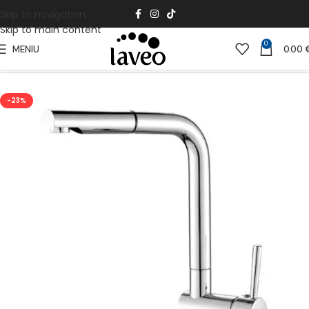
Skip to navigation
Skip to main content
0
MENIU
0.00
Pradžia
Virtuvei
Kriauklės maišytuvai
-23%