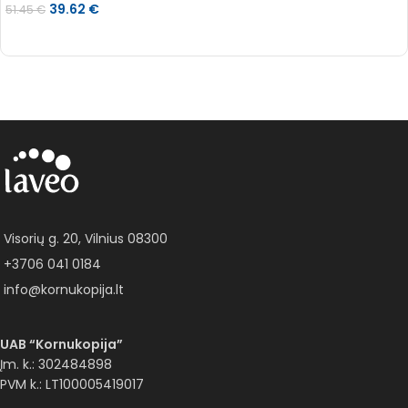
39.62
€
51.45
€
Į KREPŠELĮ
Visorių g. 20, Vilnius 08300
+3706 041 0184
info@kornukopija.lt
UAB “Kornukopija”
Įm. k.: 302484898
PVM k.: LT100005419017