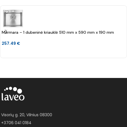
Marmara – 1 dubeninė kriauklė 510 mm x 590 mm x 190 mm
257.49
€
Į KREPŠELĮ
Visorių g. 20, Vilnius 08300
+3706 041 0184