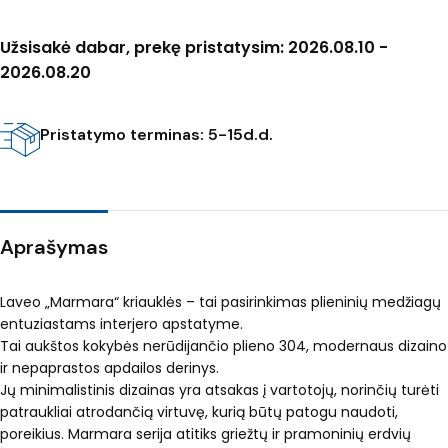
Užsisakė dabar, prekę pristatysim: 2026.08.10 -
2026.08.20
Pristatymo terminas: 5-15d.d.
Aprašymas
Laveo „Marmara“ kriauklės – tai pasirinkimas plieninių medžiagų
entuziastams interjero apstatyme.
Tai aukštos kokybės nerūdijančio plieno 304, modernaus dizaino
ir nepaprastos apdailos derinys.
Jų minimalistinis dizainas yra atsakas į vartotojų, norinčių turėti
patraukliai atrodančią virtuvę, kurią būtų patogu naudoti,
poreikius. Marmara serija atitiks griežtų ir pramoninių erdvių