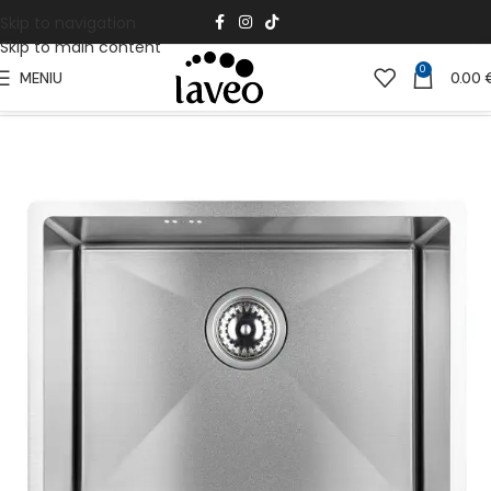
Skip to navigation
Skip to main content
0
MENIU
0.00
Pradžia
Virtuvei
Plieninės kriauklės