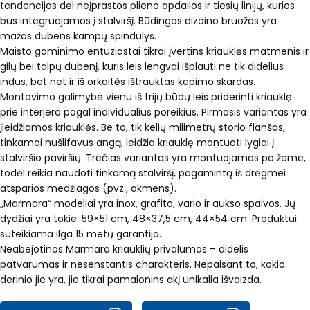
tendencijas dėl neįprastos plieno apdailos ir tiesių linijų, kurios
bus integruojamos į stalviršį. Būdingas dizaino bruožas yra
mažas dubens kampų spindulys.
Maisto gaminimo entuziastai tikrai įvertins kriauklės matmenis ir
gilų bei talpų dubenį, kuris leis lengvai išplauti ne tik didelius
indus, bet net ir iš orkaitės ištrauktas kepimo skardas.
Montavimo galimybė vienu iš trijų būdų leis priderinti kriauklę
prie interjero pagal individualius poreikius. Pirmasis variantas yra
įleidžiamos kriauklės. Be to, tik kelių milimetrų storio flanšas,
tinkamai nušlifavus angą, leidžia kriauklę montuoti lygiai į
stalviršio paviršių. Trečias variantas yra montuojamas po žeme,
todėl reikia naudoti tinkamą stalviršį, pagamintą iš drėgmei
atsparios medžiagos (pvz., akmens).
„Marmara“ modeliai yra inox, grafito, vario ir aukso spalvos. Jų
dydžiai yra tokie: 59×51 cm, 48×37,5 cm, 44×54 cm. Produktui
suteikiama ilga 15 metų garantija.
Neabejotinas Marmara kriauklių privalumas – didelis
patvarumas ir nesenstantis charakteris. Nepaisant to, kokio
derinio jie yra, jie tikrai pamalonins akį unikalia išvaizda.