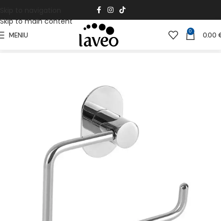
Skip to navigation
Skip to main content
0
MENIU
0.00
Pradžia
Vonios Kambariui
Vonios aksesuarai