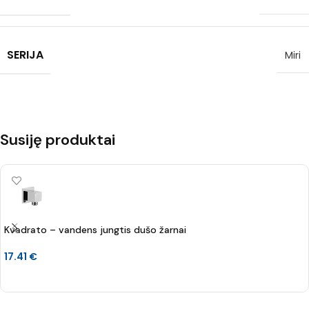
SERIJA
Miri
Susiję produktai
Kvadrato – vandens jungtis dušo žarnai
17.41
€
Į KREPŠELĮ