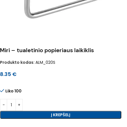
Miri – tualetinio popieriaus laikiklis
Produkto kodas:
ALM_020S
8.35
€
Liko 100
Į KREPŠELĮ