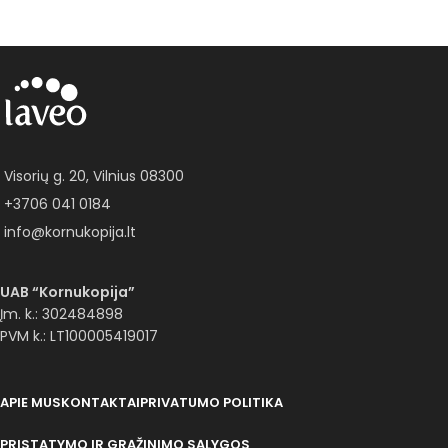
Visorių g. 20, Vilnius 08300
+3706 041 0184
info@kornukopija.lt
UAB “Kornukopija”
Įm. k.: 302484898
PVM k.: LT100005419017
APIE MUS
KONTAKTAI
PRIVATUMO POLITIKA
PRISTATYMO IR GRĄŽINIMO SĄLYGOS