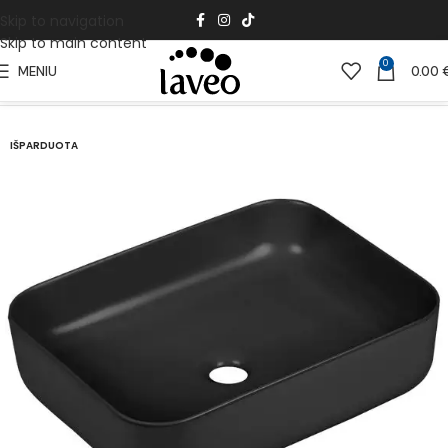
Skip to navigation
Skip to main content
0
MENIU
0.00
Pradžia
Vonios Kambariui
Praustuvai
IŠPARDUOTA