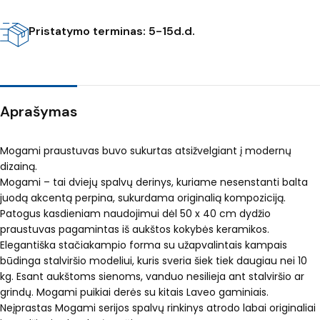
Pristatymo terminas: 5-15d.d.
Aprašymas
Mogami praustuvas buvo sukurtas atsižvelgiant į modernų
dizainą.
Mogami – tai dviejų spalvų derinys, kuriame nesenstanti balta
juodą akcentą perpina, sukurdama originalią kompoziciją.
Patogus kasdieniam naudojimui dėl 50 x 40 cm dydžio
praustuvas pagamintas iš aukštos kokybės keramikos.
Elegantiška stačiakampio forma su užapvalintais kampais
būdinga stalviršio modeliui, kuris sveria šiek tiek daugiau nei 10
kg. Esant aukštoms sienoms, vanduo nesilieja ant stalviršio ar
grindų. Mogami puikiai derės su kitais Laveo gaminiais.
Neįprastas Mogami serijos spalvų rinkinys atrodo labai originaliai