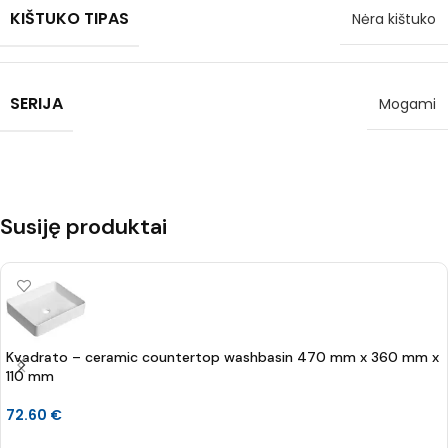
KIŠTUKO TIPAS
Nėra kištuko
SERIJA
Mogami
Susiję produktai
Kvadrato – ceramic countertop washbasin 470 mm x 360 mm x
110 mm
72.60
€
Į KREPŠELĮ