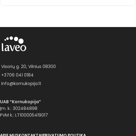
Visorių g. 20, Vilnius 08300
+3706 041 0184
info@kornukopija.lt
UAB “Kornukopija”
Įm. k.: 302484898
PVM k.: LT100005419017
APIE MUS
KONTAKTAI
PRIVATUMO POLITIKA