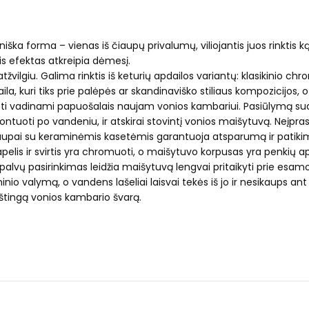
lkmeniška forma – vienas iš čiaupų privalumų, viliojantis juos rin
s efektas atkreipia dėmesį.
ų atžvilgiu. Galima rinktis iš keturių apdailos variantų: klasikinio 
ila, kuri tiks prie palėpės ar skandinaviško stiliaus kompozicijos
 būti vadinami papuošalais naujam vonios kambariui. Pasiūlymą su
ontuoti po vandeniu, ir atskirai stovintį vonios maišytuvą. Neįp
čiaupai su keraminėmis kasetėmis garantuoja atsparumą ir patikimu
pelis ir svirtis yra chromuoti, o maišytuvo korpusas yra penkių ap
 spalvų pasirinkimas leidžia maišytuvą lengvai pritaikyti prie esam
nio valymą, o vandens lašeliai laisvai tekės iš jo ir nesikaups a
aištingą vonios kambario švarą.