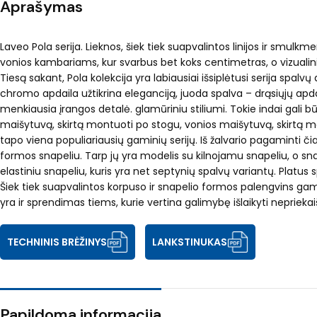
Aprašymas
Laveo Pola serija. Lieknos, šiek tiek suapvalintos linijos ir smu
vonios kambariams, kur svarbus bet koks centimetras, o vizualini
Tiesą sakant, Pola kolekcija yra labiausiai išsiplėtusi serija spalv
chromo apdaila užtikrina eleganciją, juoda spalva – drąsiųjų apda
menkiausia įrangos detalė. glamūriniu stiliumi. Tokie indai gali
maišytuvą, skirtą montuoti po stogu, vonios maišytuvą, skirtą m
tapo viena populiariausių gaminių serijų. Iš žalvario pagaminti 
formos snapeliu. Tarp jų yra modelis su kilnojamu snapeliu, o sna
elastiniu snapeliu, kuris yra net septynių spalvų variantų. Platus
Šiek tiek suapvalintos korpuso ir snapelio formos palengvins gami
yra ir sprendimas tiems, kurie vertina galimybę išlaikyti nepriek
TECHNINIS BRĖŽINYS
LANKSTINUKAS
Papildoma informacija