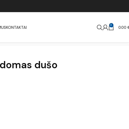
0
MUS
KONTAKTAI
0.00
mdomas dušo