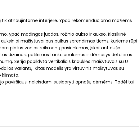
ktis ką tik atnaujintame interjere. Ypač rekomenduojama mažiems
chromo, ypač madingos juodos, rožinio aukso ir aukso. Klasikinė
, o auksiniai maišytuvai bus puikus sprendimas tiems, kuriems rūpi
daro platus vonios reikmenų pasirinkimas, įskaitant dušo
rastas dizainas, patikimas funkcionalumas ir dėmesys detalėms
mą. Serija papildyta vertikaliais kriauklės maišytuvais su U
dailos variantų. Kitas modelis yra virtuvinis maišytuvas su
o klimato.
nt jo paviršiaus, neleisdami susidaryti apnašų dėmėms. Todėl tai