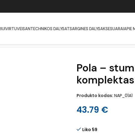
IUI
VIRTUVEI
SANTECHNIKOS DALYS
ATSARGINĖS DALYS
AKSESUARAI
APIE 
ektas
Pola – stu
komplektas
Produkto kodas:
NAP_01A1
43.79
€
Liko 59