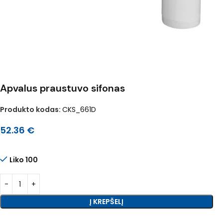
Apvalus praustuvo sifonas
Produkto kodas:
CKS_661D
52.36
€
Liko 100
Į KREPŠELĮ