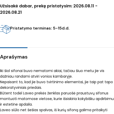
Užsisakė dabar, prekę pristatysim: 2026.08.11 -
2026.08.21
Pristatymo terminas: 5-15d.d.
Aprašymas
Iki šiol sifonai buvo nematomi akiai, tačiau šiuo metu jie vis
dažniau randami atviri vonios kambaryje.
Nepaisant to, kad jie buvo tvirtinimo elementai, jie taip pat tapo
dekoratyviniais priedais.
Būtent todėl Laveo prekės ženklas paruošė praustuvų sifonus
montuoti matomose vietose, kurie išsiskiria kokybišku apdirbimu
ir estetine apdaila.
Laveo siūlo net šešias spalvas, iš kurių sifoną galima pritaikyti