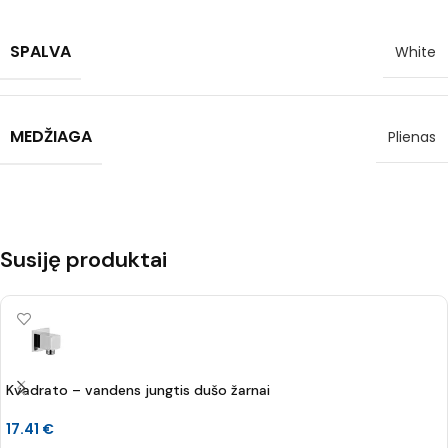
SPALVA
White
MEDŽIAGA
Plienas
Susiję produktai
Kvadrato – vandens jungtis dušo žarnai
17.41
€