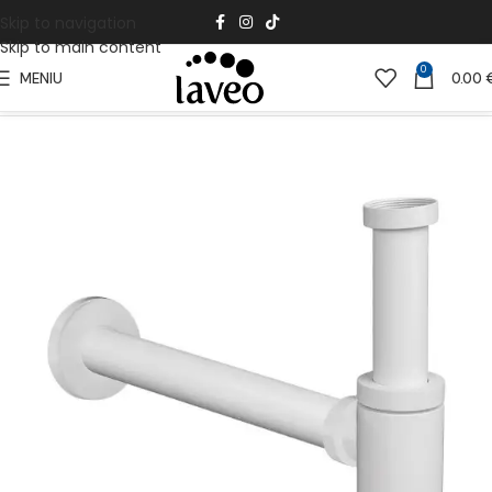
Skip to navigation
Skip to main content
0
MENIU
0.00
Pradžia
Vonios Kambariui
Vonios aksesuarai