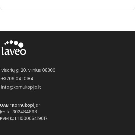
Į KREPŠELĮ
Visorių g. 20, Vilnius 08300
+3706 041 0184
info@kornukopija.lt
UAB “Kornukopija”
Įm. k.: 302484898
PVM k.: LT100005419017