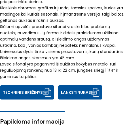
prie pasirinkto derinio.
Klasikinis chromas, grafitas ir juoda, tamsios spalvos, kurios yra
madingos kai kuriais sezonais, ir įmantresnė versija, taigi baltas,
geltonas auksas ir rožinis auksas.
Siūlomi apvalūs praustuvo sifonai yra skirti be problemų
nuotekų nuvedimui. Jų forma ir didelis pralaidumas užtikrina
optimalų vandens srautą, o išleidimo angos uždarymas
užtikrina, kad į vonios kambarį nepateks nemalonūs kvapai.
Universalus dydis tinka visiems praustuvams, kurių standartinis
išleidimo angos skersmuo yra 45 mm.
Laveo sifonai yra pagaminti iš aukštos kokybės metalo, turi
reguliuojamą rankeną nuo 13 iki 22 cm, jungties sriegį 1 1/4″ ir
guminius tarpiklius.
TECHNINIS BRĖŽINYS
LANKSTINUKAS
Papildoma informacija