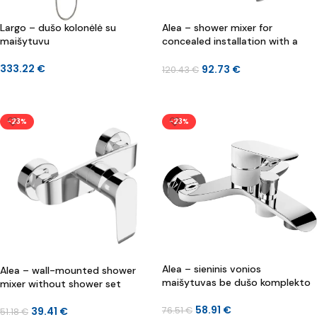
Largo – dušo kolonėlė su
Alea – shower mixer for
maišytuvu
concealed installation with a
switch
333.22
€
92.73
€
120.43
€
Į KREPŠELĮ
Į KREPŠELĮ
-23%
-23%
Alea – sieninis vonios
Alea – wall-mounted shower
maišytuvas be dušo komplekto
mixer without shower set
58.91
€
39.41
€
76.51
€
51.18
€