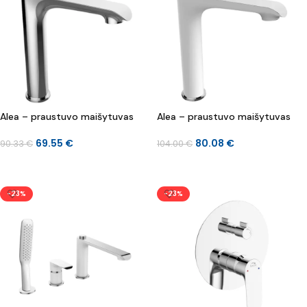
Alea – praustuvo maišytuvas
Alea – praustuvo maišytuvas
69.55
€
80.08
€
90.33
€
104.00
€
Į KREPŠELĮ
Į KREPŠELĮ
-23%
-23%