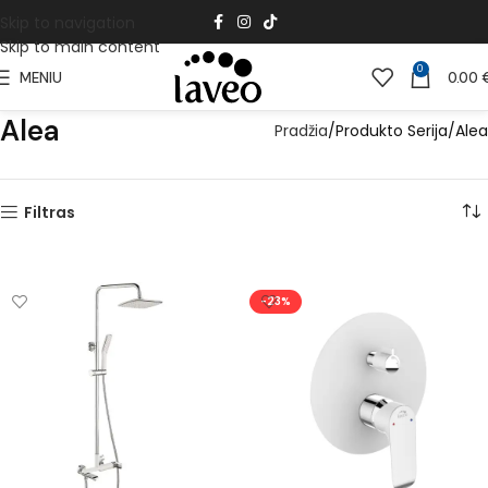
Skip to navigation
Skip to main content
0
MENIU
0.00
Alea
Pradžia
Produkto Serija
Alea
Filtras
-23%