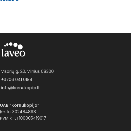
Į KREPŠELĮ
Į KREPŠELĮ
Visorių g. 20, Vilnius 08300
+3706 041 0184
info@kornukopija.lt
UAB “Kornukopija”
Įm. k.: 302484898
PVM k.: LT100005419017