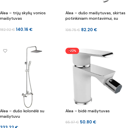
Alea – trijų skylių vonios
Alea – dušo maišytuvas, skirtas
maišytuvas
potinkiniam montavimui, su
jungikliu
140.16
€
82.20
€
182.02
€
106.75
€
Į KREPŠELĮ
Į KREPŠELĮ
-23%
Alea – dušo kolonėlė su
Alea – bidė maišytuvas
maišytuvu
50.80
€
65.97
€
333.22
€