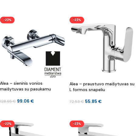
Į KREPŠELĮ
Į KREPŠELĮ
-23%
-23%
Alea – sieninis vonios
Alea – praustuvo maišytuvas su
maišytuvas su pasukamu
L formos snapeliu
snapeliu be dušo komplekto
99.06
€
55.85
€
128.65
€
72.53
€
Į KREPŠELĮ
Į KREPŠELĮ
-23%
-23%