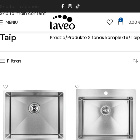
Skip to navigation
Skip to main content
0
MENIU
0.00
Taip
Pradžia
Produkto Sifonas komplekte
Taip
Filtras