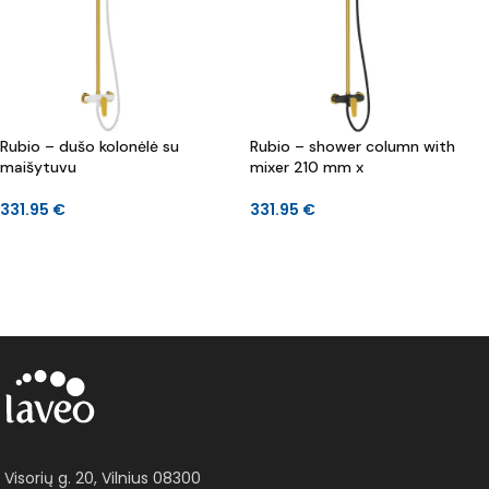
Rubio – dušo kolonėlė su
Rubio – shower column with
maišytuvu
mixer 210 mm x
331.95
€
331.95
€
Į KREPŠELĮ
Į KREPŠELĮ
Visorių g. 20, Vilnius 08300