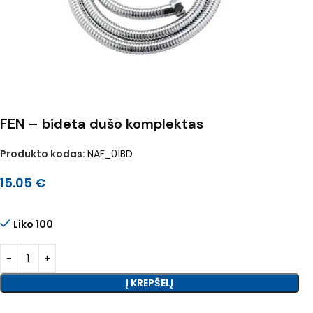
FEN – bideta dušo komplektas
Produkto kodas:
NAF_01BD
15.05
€
Liko 100
Į KREPŠELĮ