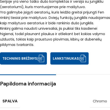
Serijoje yra vieno taško dušo komplektas ir versija su jungikliu
(aeratoriumi), kuris montuojamas prie maišytuvo.
Yra galimybė įsigyti aeratorių, kuris leidžia greitai prijungti Fen
rinkinį tiesiai prie maišytuvo. Dviejų funkcijų jungiklis naudojamas
kaip maišytuvo aeratorius ir bidė rankinio dušo jungiklis.
Rinkinį galima naudoti universaliai, jis puikiai tiks kasdienei
higienai, todėl plaunant plaukus ir atliekant bet kokias valymo
užduotis, tokias kaip praustuvo plovimas, kibirų ar dubenėlių
pildymas tvarkantis.
TECHNINIS BRĖŽINYS
LANKSTINUKAS
Papildoma informacija
SPALVA
Chromo