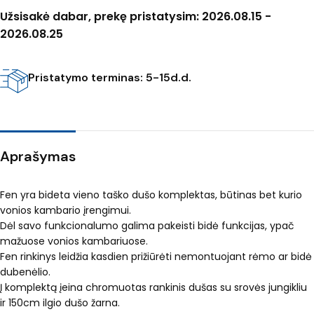
Užsisakė dabar, prekę pristatysim: 2026.08.15 -
2026.08.25
Pristatymo terminas: 5-15d.d.
Aprašymas
Fen yra bideta vieno taško dušo komplektas, būtinas bet kurio
vonios kambario įrengimui.
Dėl savo funkcionalumo galima pakeisti bidė funkcijas, ypač
mažuose vonios kambariuose.
Fen rinkinys leidžia kasdien prižiūrėti nemontuojant rėmo ar bidė
dubenėlio.
Į komplektą įeina chromuotas rankinis dušas su srovės jungikliu
ir 150cm ilgio dušo žarna.