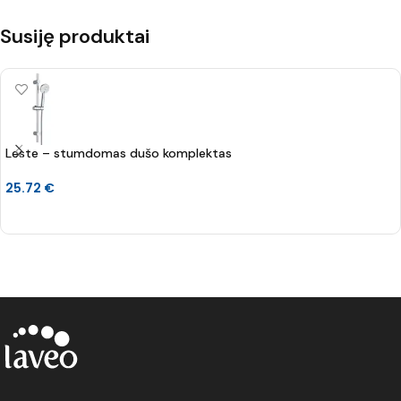
Susiję produktai
Leste – stumdomas dušo komplektas
25.72
€
Į KREPŠELĮ