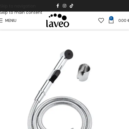
Skip to navigation
Skip to main content
0
MENIU
0.00
Pradžia
Vonios Kambariui
Dušai