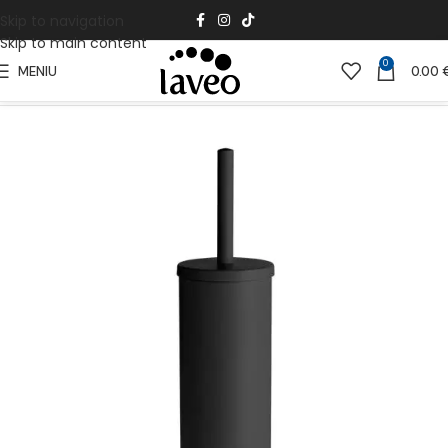
Skip to navigation
Skip to main content
0
MENIU
0.00
Pradžia
Vonios Kambariui
Vonios aksesuarai