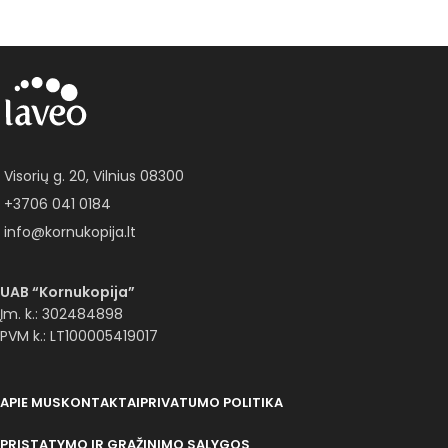
Visorių g. 20, Vilnius 08300
+3706 041 0184
info@kornukopija.lt
UAB “Kornukopija”
Įm. k.: 302484898
PVM k.: LT100005419017
APIE MUS
KONTAKTAI
PRIVATUMO POLITIKA
PRISTATYMO IR GRĄŽINIMO SĄLYGOS