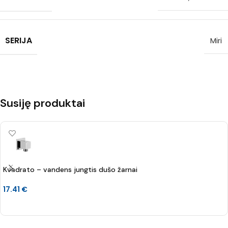
SERIJA
Miri
Susiję produktai
Kvadrato – vandens jungtis dušo žarnai
17.41
€
Į KREPŠELĮ