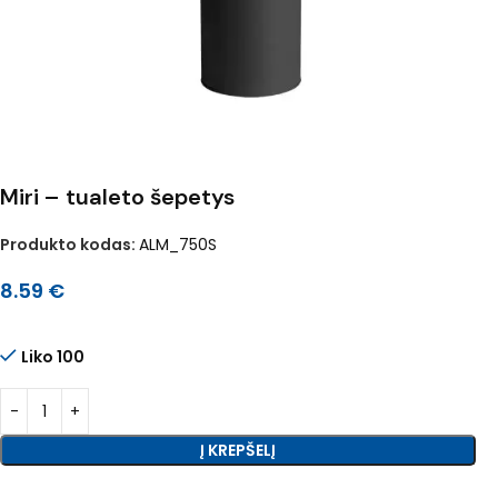
Miri – tualeto šepetys
Produkto kodas:
ALM_750S
8.59
€
Liko 100
Į KREPŠELĮ