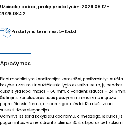
Užsisakė dabar, prekę pristatysim: 2026.08.12 -
2026.08.22
Pristatymo terminas: 5-15d.d.
Aprašymas
Ploni modeliai yra kanalizacijos vamzdžiai, pasižymintys aukšta
kokybe, tvirtumu ir aukščiausio lygio estetika. Be to, jų bendras
aukštis yra labai mažas – 66 mm, o vandens srautas – 24 l/min.
Šis linijinis kanalizacijos tipas pasižymi minimalizmu ir grožiu
paprasčiausia forma, o siauros grotelės leidžia dušo zonai
suteikti tikros elegancijos.
Gaminys išsiskiria kokybišku apdirbimu, o medžiaga, iš kurios jis
pagamintas, yra nerūdijantis plienas 304, atsparus bet kokiam