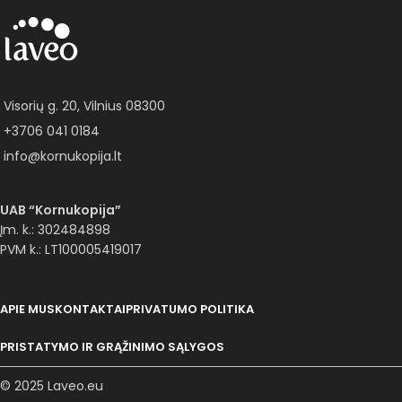
Visorių g. 20, Vilnius 08300
+3706 041 0184
info@kornukopija.lt
UAB “Kornukopija”
Įm. k.: 302484898
PVM k.: LT100005419017
APIE MUS
KONTAKTAI
PRIVATUMO POLITIKA
PRISTATYMO IR GRĄŽINIMO SĄLYGOS
© 2025 Laveo.eu