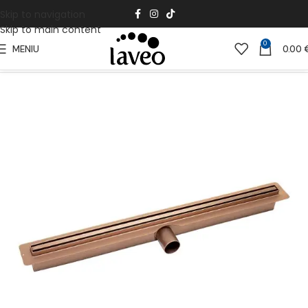
Skip to navigation
Skip to main content
0
MENIU
0.00
Pradžia
Santechnikos dalys
Linijiniai nutekėjimai