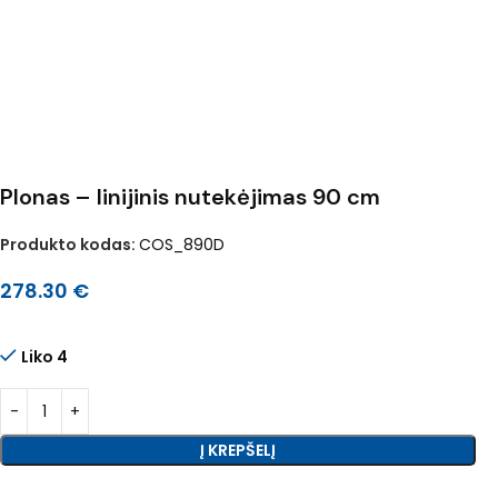
Plonas – linijinis nutekėjimas 90 cm
Produkto kodas:
COS_890D
278.30
€
Liko 4
Į KREPŠELĮ