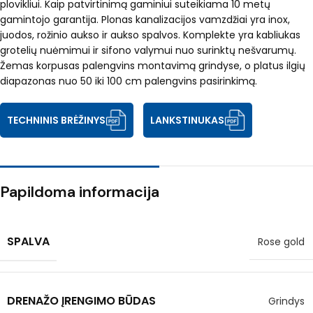
plovikliui. Kaip patvirtinimą gaminiui suteikiama 10 metų
gamintojo garantija. Plonas kanalizacijos vamzdžiai yra inox,
juodos, rožinio aukso ir aukso spalvos. Komplekte yra kabliukas
grotelių nuėmimui ir sifono valymui nuo surinktų nešvarumų.
Žemas korpusas palengvins montavimą grindyse, o platus ilgių
diapazonas nuo 50 iki 100 cm palengvins pasirinkimą.
TECHNINIS BRĖŽINYS
LANKSTINUKAS
Papildoma informacija
SPALVA
Rose gold
DRENAŽO ĮRENGIMO BŪDAS
Grindys