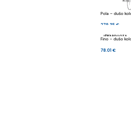
Pola – dušo kol
279.35
€
IŠPARDUOTA
Fino – dušo kol
78.01
€