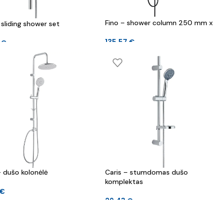
Fino – shower column 250 mm x
 sliding shower set
135.57
€
9
€
 dušo kolonėlė
Caris – stumdomas dušo
komplektas
€
29.43
€