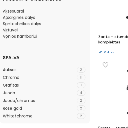
Aksesuarai
Atsarginės dalys
Santechnikos dalys
Virtuvei
Vonios Kambariui
Zorita – stum
komplektas
41.04
€
SPALVA
Auksas
2
Chromo
11
Grafitas
1
Juoda
4
Juoda/chromas
2
Rose gold
2
White/chrome
2