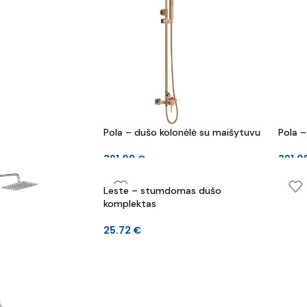
Pola – dušo kolonėlė su maišytuvu
Pola –
391.08
€
391.0
Leste – stumdomas dušo
komplektas
25.72
€