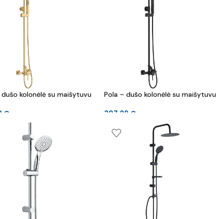
 dušo kolonėlė su maišytuvu
Pola – dušo kolonėlė su maišytuvu
8
€
307.29
€