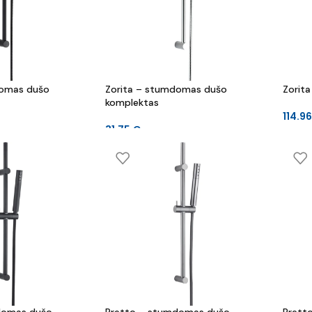
domas dušo
Zorita – stumdomas dušo
Zorita
komplektas
114.9
31.75
€