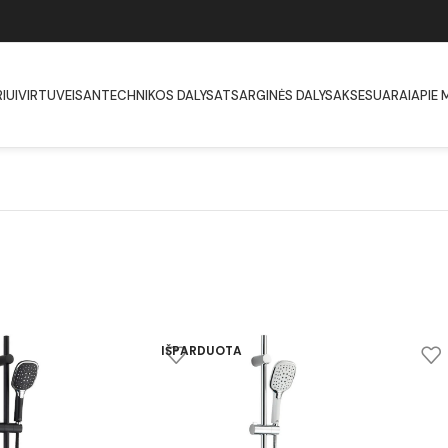
IUI
VIRTUVEI
SANTECHNIKOS DALYS
ATSARGINĖS DALYS
AKSESUARAI
APIE 
IŠPARDUOTA