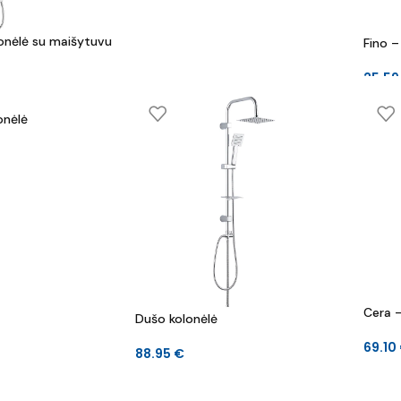
onėlė su maišytuvu
Fino –
25.5
onėlė
Cera –
Dušo kolonėlė
69.10
88.95
€