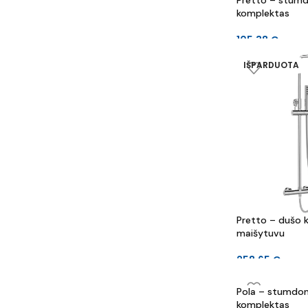
Pretto – stum
komplektas
105.38
€
IŠPARDUOTA
Pretto – dušo k
maišytuvu
258.65
€
Pola – stumdo
komplektas