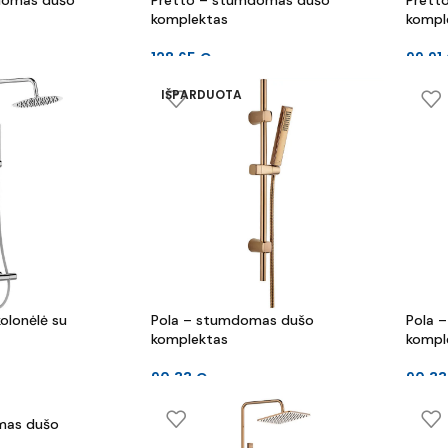
domas dušo
Pretto – stumdomas dušo
Prett
komplektas
kompl
128.65
€
99.91
IŠPARDUOTA
olonėlė su
Pola – stumdomas dušo
Pola 
komplektas
kompl
90.33
€
90.3
mas dušo