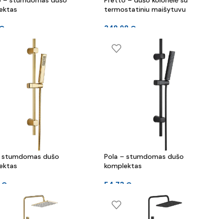
o – stumdomas dušo
Pretto – dušo kolonėlė su
ektas
termostatiniu maišytuvu
€
348.98
€
– stumdomas dušo
Pola – stumdomas dušo
ektas
komplektas
3
€
54.73
€