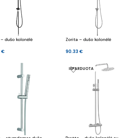
 – dušo kolonėlė
Zorita – dušo kolonėlė
6
€
90.33
€
IŠPARDUOTA